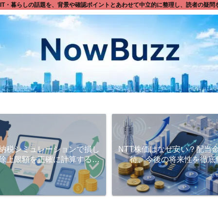
資・IT・暮らしの話題を、背景や確認ポイントとあわせて中立的に整理し、読者の疑
納税シミュレーションで損し
NTT株価はなぜ安い？配当
除上限額を正確に計算するコ
待、今後の将来性を徹底
ツと活用法