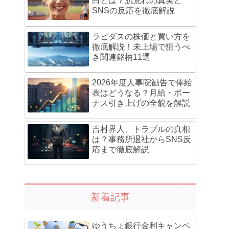
白とは？肌荒れの真実と
SNSの反応を徹底解説
ラピダスの株価と買い方を
徹底解説！未上場で狙うべ
き関連銘柄11選
2026年度人事院勧告で俸給
表はどうなる？月給・ボー
ナス引き上げの全貌を解説
吉村界人、トラブルの真相
は？事務所退社からSNS反
応まで徹底解説
新着記事
ゆうちょ銀行金利キャンペ