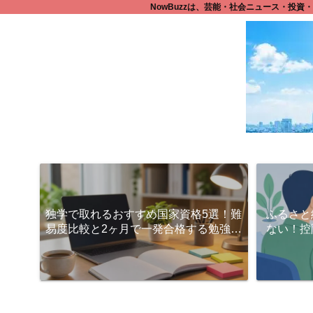
NowBuzzは、芸能・社会ニュース・投
独学で取れるおすすめ国家資格5選！難
ふるさと
易度比較と2ヶ月で一発合格する勉強法
ない！控
とは？