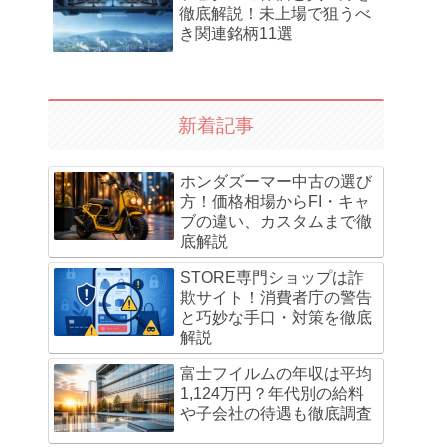
徹底解説！未上場で狙うべ
き関連銘柄11選
新着記事
ホンダズーマー中古の選び
方！価格相場からFI・キャ
ブの違い、カスタムまで徹
底解説
STORE専門ショップは詐
欺サイト！消費者庁の警告
と巧妙な手口・対策を徹底
解説
富士フイルムの年収は平均
1,124万円？年代別の給料
や子会社の待遇も徹底調査