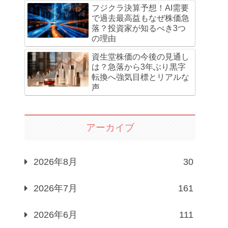
フジクラ決算予想！AI需要
で過去最高益もなぜ株価急
落？投資家が知るべき3つ
の理由
資生堂株価の今後の見通し
は？急落から3年ぶり黒字
転換へ強気目標とリアルな
声
アーカイブ
2026年8月
30
2026年7月
161
2026年6月
111