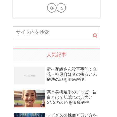
人気記事
野村花織さん殺害事件：立
花・神原容疑者の接点と未
解決の謎を徹底解説
高木美帆選手のアトピー告
白とは？肌荒れの真実と
SNSの反応を徹底解説
ラピダスの株価と買い方を