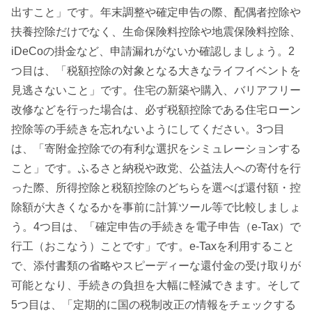
出すこと」です。年末調整や確定申告の際、配偶者控除や
扶養控除だけでなく、生命保険料控除や地震保険料控除、
iDeCoの掛金など、申請漏れがないか確認しましょう。2
つ目は、「税額控除の対象となる大きなライフイベントを
見逃さないこと」です。住宅の新築や購入、バリアフリー
改修などを行った場合は、必ず税額控除である住宅ローン
控除等の手続きを忘れないようにしてください。3つ目
は、「寄附金控除での有利な選択をシミュレーションする
こと」です。ふるさと納税や政党、公益法人への寄付を行
った際、所得控除と税額控除のどちらを選べば還付額・控
除額が大きくなるかを事前に計算ツール等で比較しましょ
う。4つ目は、「確定申告の手続きを電子申告（e-Tax）で
行工（おこなう）ことです」です。e-Taxを利用すること
で、添付書類の省略やスピーディーな還付金の受け取りが
可能となり、手続きの負担を大幅に軽減できます。そして
5つ目は、「定期的に国の税制改正の情報をチェックする