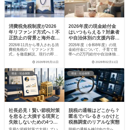
ない返礼品の選び方と魅力を
わかりやすくお届けします。
消費税免税制度が2026
2026年度の現金給付金
年リファンド方式へ！不
はいつもらえる？対象者
正防止の背景と海外在住
や自治体別の支援内容を
者の注意点
徹底解説
2026年11月から導入される消
2026年度（令和8年度）の現
費税免税の「リファンド方
金給付金について、子育て世
式」を徹底解説。現行の即時
帯への2万円給付や自治体独自
免税から空港での還付へ変わ
の物価高騰対策を詳しく解
2026年05月11日
2026年02月11日
る背景には、深刻な不正転売
説。対象者は誰か、支給時期
問題があります。海外在住日
はいつか、申請は必要かな
本人が免税を受けるための新
ど、受け取り損ねを防ぐため
税金・社会保障
税金・社会保障
条件や、旅行者の利便性への
の最新情報をまとめていま
影響など、最新の変更点を分
す。SNSの反応やATM受取な
かりやすくまとめました。
どの便利な新制度についても
紹介。賢く家計をサポートし
ましょう。
社長必見！賢い節税対策
脱税の通報はどこから？
を怠ると大損する現実と
匿名でバレるきっかけと
失敗しないための4つの
税務調査のリアルな実態
ポイント
安易な節税対策で大損してい
脱税の通報を検討中の方へ。