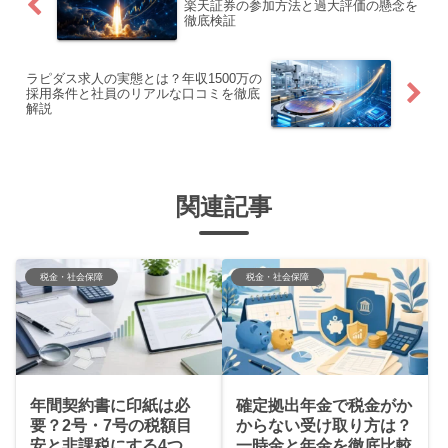
楽天証券の参加方法と過大評価の懸念を
徹底検証
ラピダス求人の実態とは？年収1500万の
採用条件と社員のリアルな口コミを徹底
解説
関連記事
税金・社会保障
税金・社会保障
年間契約書に印紙は必
確定拠出年金で税金がか
要？2号・7号の税額目
からない受け取り方は？
安と非課税にする4つの
一時金と年金を徹底比較