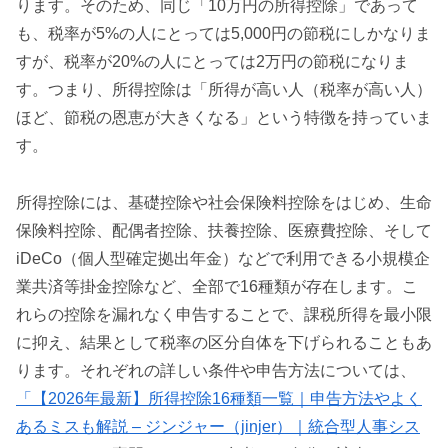
ります。そのため、同じ「10万円の所得控除」であって
も、税率が5%の人にとっては5,000円の節税にしかなりま
すが、税率が20%の人にとっては2万円の節税になりま
す。つまり、所得控除は「所得が高い人（税率が高い人）
ほど、節税の恩恵が大きくなる」という特徴を持っていま
す。
所得控除には、基礎控除や社会保険料控除をはじめ、生命
保険料控除、配偶者控除、扶養控除、医療費控除、そして
iDeCo（個人型確定拠出年金）などで利用できる小規模企
業共済等掛金控除など、全部で16種類が存在します。こ
れらの控除を漏れなく申告することで、課税所得を最小限
に抑え、結果として税率の区分自体を下げられることもあ
ります。それぞれの詳しい条件や申告方法については、
「【2026年最新】所得控除16種類一覧｜申告方法やよく
あるミスも解説 – ジンジャー（jinjer）｜統合型人事シス