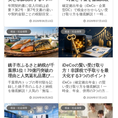
方法
年間契約書に収入印紙は必
確定拠出年金（iDeCo・企業
要？第2号・第7号文書の違い
型DC）で税金がかからない受
や契約金額ごとの税額目安、
け取り方を徹底解説！一時金
貼り忘れ時のペナルティを徹
の退職所得控除、年金の公的
2026年06月13日
2026年07月10日
底解説。さらに、印紙税を完
年金等控除の計算方法や、併
全非課税にできる電子契約の
用・時期をずらす節税のコ
メリットや、消費税区分によ
ツ、2025年度税制改正の注意
税金・社会保障
税金・社会保障
る節税方法など、今すぐ役立
点まで紹介。老後の手取りを
つ実務知識をお届けします。
最大化したい方向けの完全ガ
イドです。
銚子市ふるさと納税が千
iDeCoの賢い受け取り
葉県1位！70億円突破の
方！非課税で手取りを最
理由と人気返礼品選びの
大化する3つのポイント
コツ
千葉県内トップの寄付額を記
iDeCo（確定拠出年金）の賢
録した銚子市のふるさと納税
い受け取り方を徹底解説！一
を徹底解説！人気の「無塩サ
時金、年金、併用の3つの方法
バ」や「厚切り銀鮭」など、
から税金を抑えて手取りを最
2026年06月28日
2026年07月14日
コスパ最強の返礼品の口コミ
大化するコツや、退職金と重
評判から、銚子電鉄の支援と
複した際の大損リスクを避け
いった寄付金の使い道まで紹
るスケジュールまで紹介しま
税金・社会保障
税金・社会保障
介します。おいしくお得に地
す。大切な老後資金を守るた
域を応援したい方へ、失敗し
めの必読ガイド。