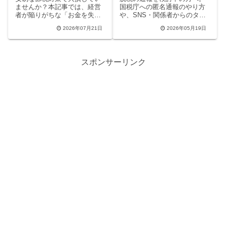
ませんか？本記事では、経営
国税庁への匿名通報のやり方
者が陥りがちな「お金を失う
や、SNS・関係者からのタレ
節税」の失敗事例や、税務調
コミで税務調査が入る仕組み
2026年07月21日
2026年05月19日
査リスクを徹底解説。出口戦
を徹底解説します。元従業員
略のない保険・投資の落とし
や元配偶者による告発の動
穴を回避し、キャッシュを最
機、パパ活やギャラ飲みが狙
大化するための賢い財務戦略
われる理由など、知っておく
スポンサーリンク
と、信頼できる税理士の選び
べきリスクと真実をまとめま
方を網羅しています。
した。公正な納税と向き合う
ためのガイドです。