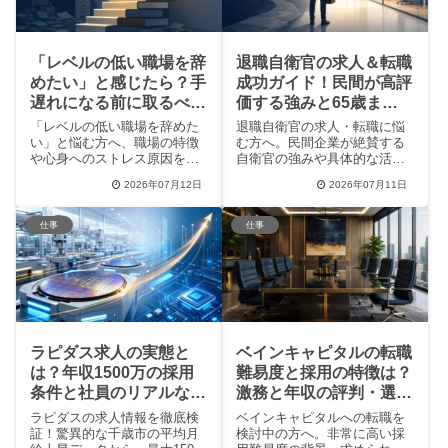
す。
「レベルの低い職場を辞
退職自衛官の求人＆転職
めたい」と感じたら？手
成功ガイド！民間が高評
遅れになる前に取るべき
価する強みと65歳まで
4つの対処法
の最新支援制度
「レベルの低い職場を辞めた
退職自衛官の求人・転職に悩
い」と悩む方へ、職場の特徴
む方へ。民間企業が絶賛する
や心身へのストレス原因を徹
自衛官の強みや具体的な活躍
底解説。ぬるい環境に居続け
事例を解説！防衛省が開始し
2026年07月12日
2026年07月11日
る将来のリスクや市場価値の
た「65歳までの再就職支援」
低下を防ぎ、現状を打破する
新制度や、元自衛官向けコミ
ための4つの具体的な対処法や
ュニティ「Veterans
仕事
仕事
転職経験者のリアルな体験談
Channel」など、セカンドキャ
を紹介します。自分の直感を
リアを成功に導くリアルな情
信じて後悔しないキャリア
報を網羅して紹介します。
を。
ラピダス求人の実態と
ベインキャピタルの転職
は？年収1500万の採用
難易度と採用の特徴は？
条件と社員のリアルな口
激務と年収の評判・選考
コミを徹底解説
対策を徹底解説
ラピダスの求人情報を徹底検
ベインキャピタルへの転職を
証！驚異的な千歳市の平均月
検討中の方へ。非常に高い採