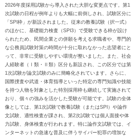
2026年度採用試験から導入された大胆な変更点です。第1
次試験の日程が例年よりも大幅に前倒しされ、試験区分に
「SPI枠」が新設されました。従来の教養試験（択一式）
のほかに、基礎能力検査（SPI3）で受験できる枠が設け
られたため、民間企業との併願を考える求職者や、専門的
な公務員試験対策の時間が十分に取れなかった志望者にと
って、非常に受験しやすい環境が整いました。また、社会
人経験者（Ⅰ類・Ⅱ類）区分も新設され、この区分では第
1次試験が論文試験のみに簡略化されています。さらに、
国際捜査や武道・体育指導といった特定の専門知識や技能
を持つ人物を対象とした特別採用枠も継続して実施されて
おり、個々の強みを活かした受験が可能です。試験の全体
像としては、第1次試験で教養試験（またはSPI）や論作
文試験、適性検査が課され、第2次試験では個人面接や体
力試験、身体検査が行われます。特に論作文試験では、イ
ンターネットの急速な普及に伴うサイバー犯罪の増加な