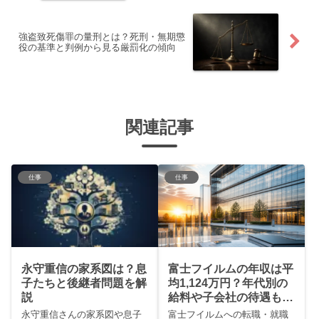
強盗致死傷罪の量刑とは？死刑・無期懲
役の基準と判例から見る厳罰化の傾向
関連記事
仕事
仕事
永守重信の家系図は？息
富士フイルムの年収は平
子たちと後継者問題を解
均1,124万円？年代別の
説
給料や子会社の待遇も徹
底調査
永守重信さんの家系図や息子
富士フイルムへの転職・就職