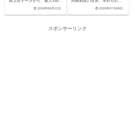
給上昇データから、最大1500
用難易度の背景、求められる
万円の年収レンジ、求める英
人物像や「できるなら任せ
2026年06月12日
2026年07月09日
語力・専門スキル、さらに社
る」独自カルチャー、選考プ
員の生々しいクチコミ（課題
ロセス（ケース面接対策含
とやりがい）まで、転職を考
む）、さらに気になる激務や
える人が知りたい裏側をわか
高水準な年収・キャリーの実
スポンサーリンク
りやすく解説。最先端半導体
態まで徹底解説。転職を成功
プロジェクトでキャリアを飛
に導くステップをわかりやす
躍させるヒントが満載です。
く紹介します。