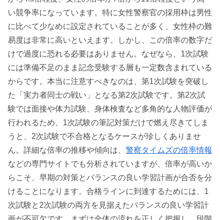
い競争率になっています。特に女性警察官の採用枠は男性
に比べて少なめに設定されていることが多く、女性枠の難
易度は非常に高いといえます。しかし、この倍率の数字だ
けで過度に恐れる必要はありません。なぜなら、1次試験
には準備不足のまま記念受験する層も一定数含まれている
からです。本当に注意すべきなのは、第1次試験を突破し
た「実力者同士の戦い」となる第2次試験です。第2次試
験では面接や体力試験、身体検査など多角的な人物評価が
行われるため、1次試験の筆記対策だけで燃え尽きてしま
うと、2次試験で不合格となるケースが珍しくありませ
ん。詳細な倍率の推移や傾向は、
警察タイムズの倍率情報
などの専門サイトでも分析されていますが、倍率が高いか
らこそ、早期の対策とバランスの良い学習計画が合否を分
けることになります。合格ラインに到達するためには、1
次試験と2次試験の両方を見据えたバランスの良い学習計
画が不可欠です。まずは全体の流れを正しく把握し、段階