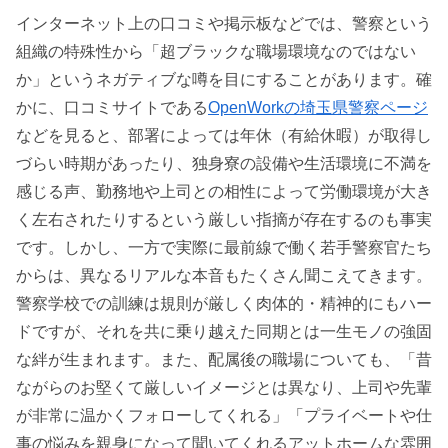
インターネット上の口コミや掲示板などでは、警察という
組織の特殊性から「超ブラックな職場環境なのではない
か」というネガティブな噂を目にすることがあります。確
かに、口コミサイトである
OpenWorkの埼玉県警察ページ
などを見ると、部署によっては年休（有給休暇）が取得し
づらい時期があったり、独身寮の設備や生活環境に不満を
感じる声、勤務地や上司との相性によって労働環境が大き
く左右されたりするという厳しい指摘が存在するのも事実
です。しかし、一方で実際に最前線で働く若手警察官たち
からは、異なるリアルな本音もたくさん聞こえてきます。
警察学校での訓練は規則が厳しく肉体的・精神的にもハー
ドですが、それを共に乗り越えた同期とは一生モノの強固
な絆が生まれます。また、配属後の職場についても、「昔
ながらのお堅くて厳しいイメージとは異なり、上司や先輩
が非常に温かくフォローしてくれる」「プライベートや仕
事の悩みを親身になって聞いてくれるアットホームな雰囲