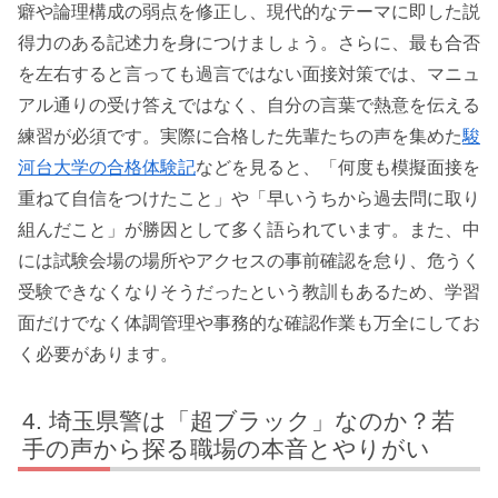
癖や論理構成の弱点を修正し、現代的なテーマに即した説
得力のある記述力を身につけましょう。さらに、最も合否
を左右すると言っても過言ではない面接対策では、マニュ
アル通りの受け答えではなく、自分の言葉で熱意を伝える
練習が必須です。実際に合格した先輩たちの声を集めた
駿
河台大学の合格体験記
などを見ると、「何度も模擬面接を
重ねて自信をつけたこと」や「早いうちから過去問に取り
組んだこと」が勝因として多く語られています。また、中
には試験会場の場所やアクセスの事前確認を怠り、危うく
受験できなくなりそうだったという教訓もあるため、学習
面だけでなく体調管理や事務的な確認作業も万全にしてお
く必要があります。
埼玉県警は「超ブラック」なのか？若
手の声から探る職場の本音とやりがい