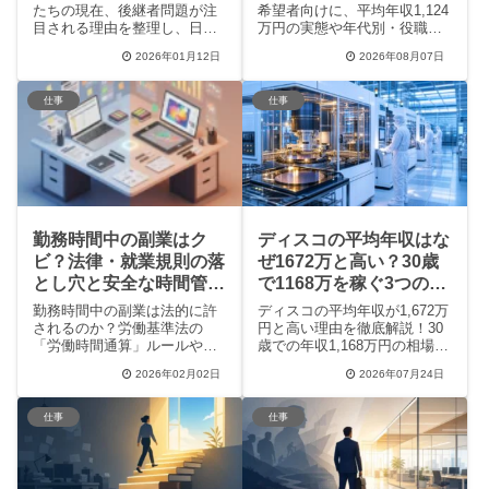
たちの現在、後継者問題が注
希望者向けに、平均年収1,124
目される理由を整理し、日本
万円の実態や年代別・役職別
電産の承継に関する論点を解
の給料モデルを解説！裁量労
2026年01月12日
2026年08月07日
説します。 関連する背景や注
働制（F-PRO）の評判や主要
意点もあわせて確認でき、初
子会社の年収比較、離職率な
めて調べる人でも全体像をつ
どの働きやすさも網羅。この
仕事
仕事
かみやすい内容です。
記事を読めば、同社のリアル
な待遇やキャリアパスがすべ
て分かります。
勤務時間中の副業はク
ディスコの平均年収はな
ビ？法律・就業規則の落
ぜ1672万と高い？30歳
とし穴と安全な時間管理
で1168万を稼ぐ3つの理
術
由
勤務時間中の副業は法的に許
ディスコの平均年収が1,672万
されるのか？労働基準法の
円と高い理由を徹底解説！30
「労働時間通算」ルールや、
歳での年収1,168万円の相場
就業規則違反による解雇リス
や、独自の社内通貨制度
2026年02月02日
2026年07月24日
クを徹底解説。SNSで急増す
「Will」、驚異の年4回ボーナ
る詐欺トラブルの事例や、本
ス、さらに年収600万円を目指
業に支障を出さずに成果を出
せる期間工の待遇、転職の難
仕事
仕事
すための効率的な時間管理術
易度まで一挙に紹介します。
まで、プロのWEBライターが
実力主義のキャリアを目指す
詳しくまとめました。安全に
方は必見です。
稼ぎたい会社員必見の内容で