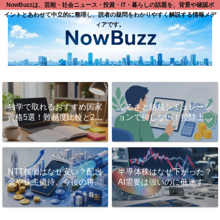
NowBuzzは、芸能・社会ニュース・投資・IT・暮らしの話題を、背景や確認ポ
イントとあわせて中立的に整理し、読者の疑問をわかりやすく解説する情報メデ
ィアです。
独学で取れるおすすめ国家
ふるさと納税シミュレーシ
資格5選！難易度比較と2ヶ
ョンで損しない！控除上限
月で一発合格する勉強法と
額を正確に計算するコツと
は？
活用法
NTT株価はなぜ安い？配当
半導体株はなぜ下がった？
金や株主優待、今後の将来
AI需要は強いのに低迷する
性を徹底解説！
理由と今後の見方