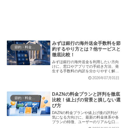
みずほ銀行の海外送金手数料を節
節約・料金比較
約するやり方とは？他サービスと
徹底比較！
みずほ銀行の海外送金を利用したい方向
けに、窓口やアプリでの手続き方法、発
生する手数料の内訳を分かりやすく解
説！他社サービスとの徹底比較や、実際
2026年07月01日
の利用者のリアルな評判・トラブル対応
策まで網羅しています。この記事を読め
ば、最もお得でスムーズに海外送金を行
う具体的なやり方が一目でわかります。
DAZNの料金プランと評判を徹底
節約・料金比較
比較！値上げの背景と損しない選
び方
DAZNの料金プランや値上げ後の評判が
気になる方向けに、最新の料金体系や各
プランの特徴、ユーザーのリアルな口コ
ミを徹底解説します。この記事を読め