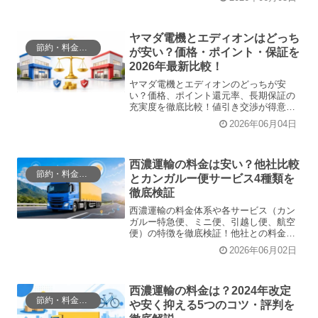
ルター交換不要のメリットやメンテナン
スの手間など、後悔しないための選び方
がわかる内容です。
ヤマダ電機とエディオンはどっち
節約・料金比較
が安い？価格・ポイント・保証を
2026年最新比較！
ヤマダ電機とエディオンのどっちが安
い？価格、ポイント還元率、長期保証の
充実度を徹底比較！値引き交渉が得意で
とにかく安く買いたいならヤマダ、充実
2026年06月04日
したアフターサポートで長く安心して使
いたいならエディオンがおすすめ。2026
年最新データをもとに、あなたに最適な
家電量販店の選び方を分かりやすく解説
西濃運輸の料金は安い？他社比較
節約・料金比較
します。
とカンガルー便サービス4種類を
徹底検証
西濃運輸の料金体系や各サービス（カン
ガルー特急便、ミニ便、引越し便、航空
便）の特徴を徹底検証！他社との料金比
較や、自転車輸送、単身引越しでの実際
2026年06月02日
の費用相場まで、ユーザーのリアルな口
コミを交えて解説します。最適な配送プ
ランの選び方がわかります。
西濃運輸の料金は？2024年改定
節約・料金比較
や安く抑える5つのコツ・評判を