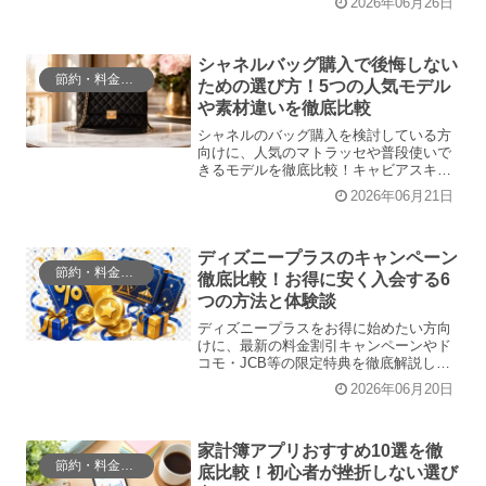
2026年06月26日
ば、自分に最適なプランやお得に視聴す
る方法、解約時の注意点までが分かりま
す。損をしないプラン選びの参考にして
ください。
シャネルバッグ購入で後悔しない
節約・料金比較
ための選び方！5つの人気モデル
や素材違いを徹底比較
シャネルのバッグ購入を検討している方
向けに、人気のマトラッセや普段使いで
きるモデルを徹底比較！キャビアスキン
とラムスキンの素材の違いや、買って後
2026年06月21日
悔しないための選び方のポイント、度重
なる値上げへの備えまで詳しく解説しま
す。この記事を読めば、一生もののバッ
グ選びで失敗せず自分に最適な逸品が見
ディズニープラスのキャンペーン
節約・料金比較
つかります。
徹底比較！お得に安く入会する6
つの方法と体験談
ディズニープラスをお得に始めたい方向
けに、最新の料金割引キャンペーンやド
コモ・JCB等の限定特典を徹底解説しま
す。実質無料にする裏ワザやポイント還
2026年06月20日
元、利用者のリアルな口コミまで詳しく
網羅。この記事を読めば、あなたに最適
な最も安く入会する方法がひと目で分か
ります。
家計簿アプリおすすめ10選を徹
節約・料金比較
底比較！初心者が挫折しない選び