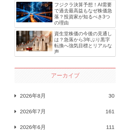
フジクラ決算予想！AI需要
で過去最高益もなぜ株価急
落？投資家が知るべき3つ
の理由
資生堂株価の今後の見通し
は？急落から3年ぶり黒字
転換へ強気目標とリアルな
声
アーカイブ
2026年8月
30
2026年7月
161
2026年6月
111