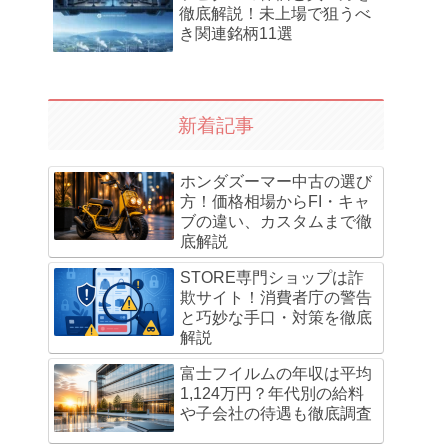
徹底解説！未上場で狙うべ
き関連銘柄11選
新着記事
ホンダズーマー中古の選び
方！価格相場からFI・キャ
ブの違い、カスタムまで徹
底解説
STORE専門ショップは詐
欺サイト！消費者庁の警告
と巧妙な手口・対策を徹底
解説
富士フイルムの年収は平均
1,124万円？年代別の給料
や子会社の待遇も徹底調査