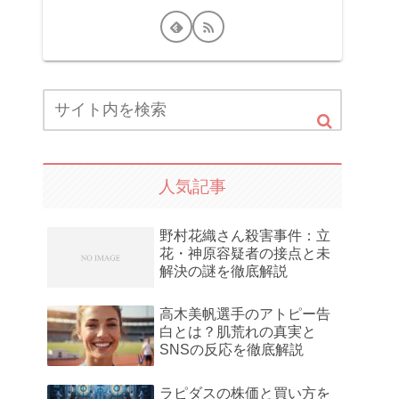
人気記事
野村花織さん殺害事件：立
花・神原容疑者の接点と未
解決の謎を徹底解説
高木美帆選手のアトピー告
白とは？肌荒れの真実と
SNSの反応を徹底解説
ラピダスの株価と買い方を