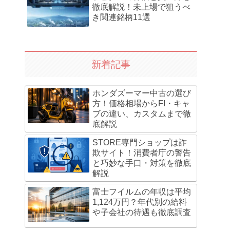
徹底解説！未上場で狙うべ
き関連銘柄11選
新着記事
ホンダズーマー中古の選び
方！価格相場からFI・キャ
ブの違い、カスタムまで徹
底解説
STORE専門ショップは詐
欺サイト！消費者庁の警告
と巧妙な手口・対策を徹底
解説
富士フイルムの年収は平均
1,124万円？年代別の給料
や子会社の待遇も徹底調査