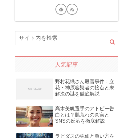
人気記事
野村花織さん殺害事件：立
花・神原容疑者の接点と未
解決の謎を徹底解説
高木美帆選手のアトピー告
白とは？肌荒れの真実と
SNSの反応を徹底解説
ラピダスの株価と買い方を