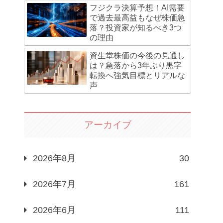
フジクラ決算予想！AI需要
で過去最高益もなぜ株価急
落？投資家が知るべき3つ
の理由
資生堂株価の今後の見通し
は？急落から3年ぶり黒字
転換へ強気目標とリアルな
声
アーカイブ
2026年8月
30
2026年7月
161
2026年6月
111