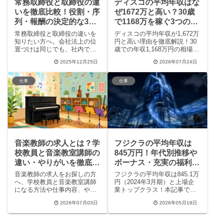
常務取締役と取締役の違
ディスコの平均年収はな
いを徹底比較！役割・序
ぜ1672万と高い？30歳
列・報酬の決定的な3つ
で1168万を稼ぐ3つの理
の差
由
常務取締役と取締役の違いを
ディスコの平均年収が1,672万
知りたい方へ。会社法上の位
円と高い理由を徹底解説！30
置づけは同じでも、社内での
歳での年収1,168万円の相場
役割、序列、報酬には決定的
や、独自の社内通貨制度
2025年12月25日
2026年07月24日
な差があります。経営戦略と
「Will」、驚異の年4回ボーナ
日常業務執行、それぞれの責
ス、さらに年収600万円を目指
任範囲と役員報酬の現実を具
せる期間工の待遇、転職の難
仕事
仕事
体的に解説します。ビジネス
易度まで一挙に紹介します。
パーソン必読の役職の真実。
実力主義のキャリアを目指す
方は必見です。
音楽教師の求人とは？学
フジクラの平均年収は
校教員と音楽教室講師の
845万円！年代別推移や
違い・やりがいを徹底解
ボーナス・充実の福利厚
説
生を徹底解説
音楽教師の求人をお探しの方
フジクラの平均年収は845.1万
へ、学校教員と音楽教室講師
円（2024年3月期）と上場企
になる方法や仕事内容、やり
業トップクラス！本記事では
がいの違いを徹底解説！現役
最新データに基づき、年代別
2026年07月03日
2026年05月19日
講師の体験談や感情労働の現
の給与推移やボーナスの仕組
実、近年人気のオンラインレ
み、住宅補助や子育て支援と