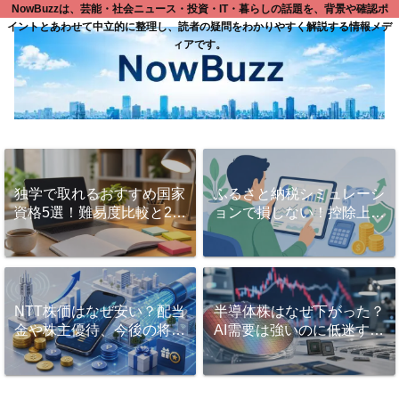
NowBuzzは、芸能・社会ニュース・投資・IT・暮らしの話題を、背景や確認ポ
イントとあわせて中立的に整理し、読者の疑問をわかりやすく解説する情報メデ
ィアです。
独学で取れるおすすめ国家
ふるさと納税シミュレーシ
資格5選！難易度比較と2ヶ
ョンで損しない！控除上限
月で一発合格する勉強法と
額を正確に計算するコツと
は？
活用法
NTT株価はなぜ安い？配当
半導体株はなぜ下がった？
金や株主優待、今後の将来
AI需要は強いのに低迷する
性を徹底解説！
理由と今後の見方