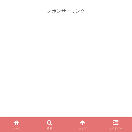
ッスンの魅力まで詳しく紹介
いった充実の福利厚生を詳し
します。自分に合った働き方
く解説します。転職・就職を
スポンサーリンク
を見つけて、音楽を教える夢
検討中の方が知っておくべき
を実現しましょう！
年収のリアルと将来性を網羅
した完全ガイドです。
ホーム
検索
トップ
サイドバー