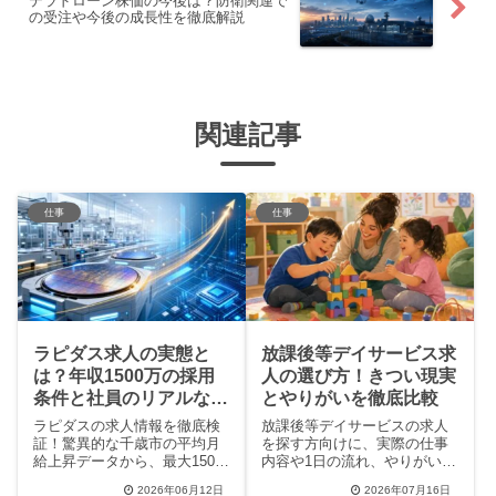
テラドローン株価の今後は？防衛関連で
の受注や今後の成長性を徹底解説
関連記事
仕事
仕事
ラピダス求人の実態と
放課後等デイサービス求
は？年収1500万の採用
人の選び方！きつい現実
条件と社員のリアルな口
とやりがいを徹底比較
コミを徹底解説
ラピダスの求人情報を徹底検
放課後等デイサービスの求人
証！驚異的な千歳市の平均月
を探す方向けに、実際の仕事
給上昇データから、最大1500
内容や1日の流れ、やりがい、
万円の年収レンジ、求める英
体力的なきつさなどの現実を
2026年06月12日
2026年07月16日