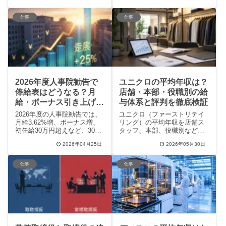
語力・専門スキル、さらに社
徹底解説！無資格・未経験か
員の生々しいクチコミ（課題
ら挑戦する際の採用ポイント
とやりがい）まで、転職を考
や、残業が少なく働きやすい
仕事
仕事
える人が知りたい裏側をわか
職場を後悔せずに選ぶコツま
りやすく解説。最先端半導体
で、現役スタッフの声をもと
プロジェクトでキャリアを飛
に役立つ情報を分かりやすく
躍させるヒントが満載です。
まとめました。
2026年度人事院勧告で
ユニクロの平均年収は？
俸給表はどうなる？月
店舗・本部・役職別の給
給・ボーナス引き上げの
与体系と評判を徹底検証
全貌を解説
2026年度の人事院勧告では、
ユニクロ（ファーストリテイ
月給3.62%増、ボーナス増、
リング）の平均年収を店舗ス
初任給30万円超えなど、30年
タッフ、本部、役職別などで
ぶりの高水準な賃上げが予定
徹底比較！2025年からの初任
2026年04月25日
2026年05月30日
されています。本記事では、
給引き上げや、実力主義の昇
最新の俸給表の改定内容や、
給制度、リアルな社員の口コ
手当の廃止、実力主義への移
ミ評判まで詳しく解説しま
仕事
仕事
行といった重要な変更点を分
す。転職や就職を検討してい
かりやすく解説します。
る方が、年収アップの具体的
なキャリアパスをイメージで
きる情報が満載です。