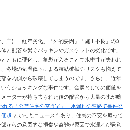
は、主に「経年劣化」「外的要因」「施工不良」の3
本体と配管を繋ぐパッキンやガスケットの劣化です。
過とともに硬化し、亀裂が入ることで水密性が失われ
は、冬場の気温低下による凍結破損のリスクも抱えて
続部を内側から破壊してしまうのです。さらに、近年
というショッキングな事件です。金属としての価値を
、メーターが持ち去られた後の配管から大量の水が噴
狙われる「公営住宅の空き室」、水漏れの連絡で事件発
個超”
といったニュースもあり、住民の不安を煽って
外部からの意図的な損傷や盗難が原因で水漏れが発覚