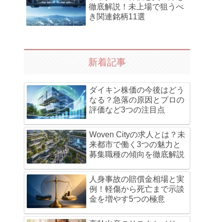
徹底解説！未上場で狙うべ
き関連銘柄11選
新着記事
ダイキン株価の今後はどう
なる？急落の原因とプロの
評価など3つの注目点
Woven Cityの求人とは？未
来都市で働く3つの魅力と
募集職種の傾向を徹底解説
人身事故の賠償金相場と実
例！軽傷から死亡まで示談
金を増やす5つの極意