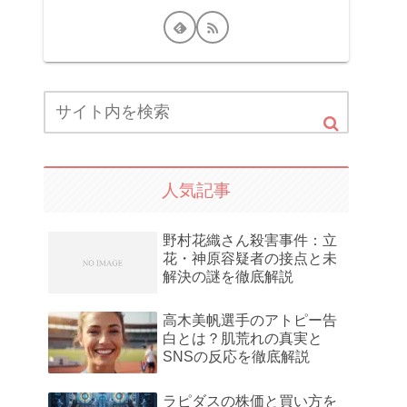
人気記事
野村花織さん殺害事件：立
花・神原容疑者の接点と未
解決の謎を徹底解説
高木美帆選手のアトピー告
白とは？肌荒れの真実と
SNSの反応を徹底解説
ラピダスの株価と買い方を