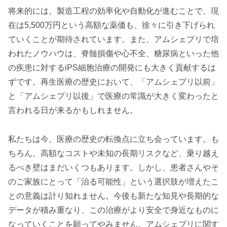
将来的には、製造工程の効率化や自動化が進むことで、現
在は5,500万円という高額な薬価も、徐々に引き下げられ
ていくことが期待されています。また、アムシェプリで培
われたノウハウは、脊髄損傷や心不全、糖尿病といった他
の疾患に対するiPS細胞治療の開発にも大きく貢献するは
ずです。再生医療の歴史において、「アムシェプリ以前」
と「アムシェプリ以後」で医療の常識が大きく変わったと
言われる日が来るかもしれません。
私たちは今、医療の歴史の転換点に立ち会っています。も
ちろん、高額なコストや未知の長期リスクなど、乗り越え
るべき壁はまだいくつもあります。しかし、患者さんやそ
のご家族にとって「治る可能性」という選択肢が増えたこ
との意義は計り知れません。今後も新たな知見や長期的な
データが積み重なり、この治療がより安全で身近なものに
なっていくことを願ってやみません。アムシェプリに関す