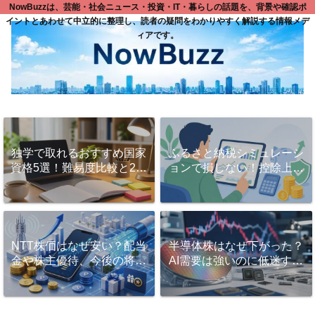
NowBuzzは、芸能・社会ニュース・投資・IT・暮らしの話題を、背景や確認ポ
イントとあわせて中立的に整理し、読者の疑問をわかりやすく解説する情報メデ
ィアです。
独学で取れるおすすめ国家
ふるさと納税シミュレーシ
資格5選！難易度比較と2ヶ
ョンで損しない！控除上限
月で一発合格する勉強法と
額を正確に計算するコツと
は？
活用法
NTT株価はなぜ安い？配当
半導体株はなぜ下がった？
金や株主優待、今後の将来
AI需要は強いのに低迷する
性を徹底解説！
理由と今後の見方