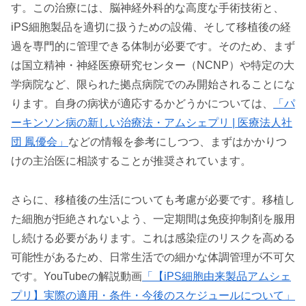
す。この治療には、脳神経外科的な高度な手術技術と、
iPS細胞製品を適切に扱うための設備、そして移植後の経
過を専門的に管理できる体制が必要です。そのため、まず
は国立精神・神経医療研究センター（NCNP）や特定の大
学病院など、限られた拠点病院でのみ開始されることにな
ります。自身の病状が適応するかどうかについては、
「パ
ーキンソン病の新しい治療法・アムシェプリ | 医療法人社
団 鳳優会」
などの情報を参考にしつつ、まずはかかりつ
けの主治医に相談することが推奨されています。
さらに、移植後の生活についても考慮が必要です。移植し
た細胞が拒絶されないよう、一定期間は免疫抑制剤を服用
し続ける必要があります。これは感染症のリスクを高める
可能性があるため、日常生活での細かな体調管理が不可欠
です。YouTubeの解説動画
「【iPS細胞由来製品アムシェ
プリ】実際の適用・条件・今後のスケジュールについて」