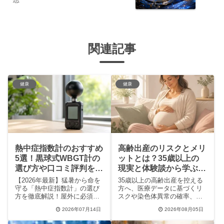
関連記事
健康
健康
熱中症指数計のおすすめ
高齢出産のリスクとメリ
5選！黒球式WBGT計の
ットとは？35歳以上の
選び方や口コミ評判を徹
現実と体験談から学ぶ5
底比較
つの備え
【2026年最新】猛暑から命を
35歳以上の高齢出産を控える
守る「熱中症指数計」の選び
方へ、医療データに基づくリ
方を徹底解説！屋外に必須な
スクや染色体異常の確率、先
黒球式モデルの特徴や、みは
輩ママの体験談を解説。精神
2026年07月14日
2026年08月05日
りん坊・タニタ・シンワ測定
的・経済的メリットやママ友
などの人気5選、実際のユーザ
付き合いのコツも紹介しま