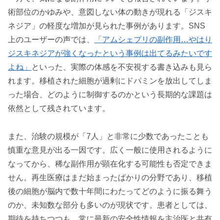
術部位のかゆみや、意図しない体の動きが現れる「ジスキ
ネジア」の軽度な増加が見られた事例があります。SNS
上のユーザーの声では、
「アムシェプリの副作用…やはり
ジスキネジアが強くなったという事例は出てるみたいです
よね」
といった、実際の体感を不安視する書き込みも見ら
れます。移植された細胞が過剰にドパミンを放出してしま
った場合、どのように制御するのかという長期的な課題は
依然として残されています。
また、治験の規模が「7人」と非常に少数であったことも
慎重な意見が出る一因です。広く一般に使用されるように
なってから、稀な副作用が顕在化する可能性も否定できま
せん。再生医療はまだ始まったばかりの分野であり、移植
後の細胞が脳内で数十年間にわたってどのように振る舞う
のか、未知数な部分も多いのが現状です。患者としては、
期待を持ちつつも、常に最新の安全性情報を主治医と共有