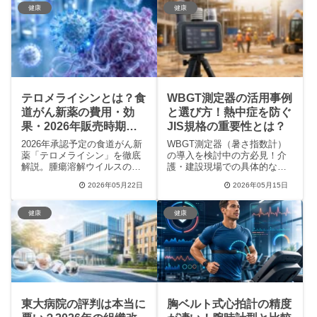
ー口コミを詳しく紹介しま
す。リスクを正しく理解し、
健康
健康
す。客観的なWBGT（暑さ指
安心して最善の選択をするた
数）測定で、大切な家族や現
めの具体的なヒントが満載で
場の安全を守る最適な一台が
す。
見つかります。
テロメライシンとは？食
WBGT測定器の活用事例
道がん新薬の費用・効
と選び方！熱中症を防ぐ
果・2026年販売時期を
JIS規格の重要性とは？
解説
2026年承認予定の食道がん新
WBGT測定器（暑さ指数計）
薬「テロメライシン」を徹底
の導入を検討中の方必見！介
解説。腫瘍溶解ウイルスの劇
護・建設現場での具体的な活
的な効果や副作用の少なさ、
用事例や、JIS規格に基づいた
2026年05月22日
2026年05月15日
予想される費用、最新の治験
正しい選び方を専門家が解説
結果まで、患者さんやご家族
します。IoT連携やスマホ通知
が知りたい情報を網羅。オン
など、最新の熱中症対策トレ
健康
健康
コリスバイオファーマの開発
ンドを知ることで、現場の安
経緯と今後の販売スケジュー
全性を飛躍的に高める方法が
ル、膵臓がんへの適応拡大の
わかります。温度計との違い
可能性も詳しく紹介します。
やメリットも詳しく解説。
東大病院の評判は本当に
胸ベルト式心拍計の精度