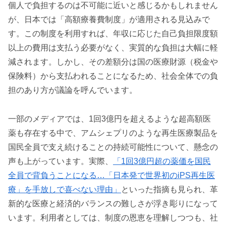
個人で負担するのは不可能に近いと感じるかもしれません
が、日本では「高額療養費制度」が適用される見込みで
す。この制度を利用すれば、年収に応じた自己負担限度額
以上の費用は支払う必要がなく、実質的な負担は大幅に軽
減されます。しかし、その差額分は国の医療財源（税金や
保険料）から支払われることになるため、社会全体での負
担のあり方が議論を呼んでいます。
一部のメディアでは、1回3億円を超えるような超高額医
薬も存在する中で、アムシェプリのような再生医療製品を
国民全員で支え続けることの持続可能性について、懸念の
声も上がっています。実際、
「1回3億円超の薬価を国民
全員で背負うことになる…「日本発で世界初のiPS再生医
療」を手放しで喜べない理由」
といった指摘も見られ、革
新的な医療と経済的バランスの難しさが浮き彫りになって
います。利用者としては、制度の恩恵を理解しつつも、社