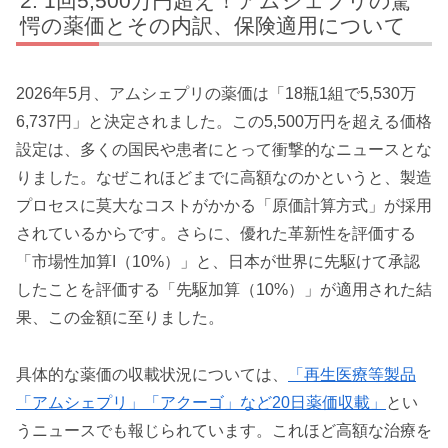
1回5,500万円超え！アムシェプリの驚
愕の薬価とその内訳、保険適用について
2026年5月、アムシェプリの薬価は「18瓶1組で5,530万
6,737円」と決定されました。この5,500万円を超える価格
設定は、多くの国民や患者にとって衝撃的なニュースとな
りました。なぜこれほどまでに高額なのかというと、製造
プロセスに莫大なコストがかかる「原価計算方式」が採用
されているからです。さらに、優れた革新性を評価する
「市場性加算I（10%）」と、日本が世界に先駆けて承認
したことを評価する「先駆加算（10%）」が適用された結
果、この金額に至りました。
具体的な薬価の収載状況については、
「再生医療等製品
「アムシェプリ」「アクーゴ」など20日薬価収載」
とい
うニュースでも報じられています。これほど高額な治療を