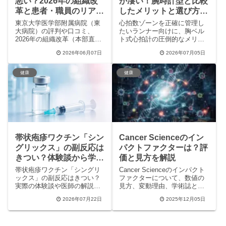
悪い？2026年の組織改
が凄い！腕時計型と比較
革と患者・職員のリアル
したメリットと選び方5
な口コミを徹底調査
つのポイント
東京大学医学部附属病院（東
心拍数ゾーンを正確に管理し
大病院）の評判や口コミ、
たいランナー向けに、胸ベル
2026年の組織改革（本部直轄
ト式心拍計の圧倒的なメリッ
化）について徹底解説！医師
トと選び方を徹底解説しま
2026年06月07日
2026年07月05日
の技術力に対する高い評価か
す。腕時計型光学式心拍計と
ら、長い待ち時間や入院時の
の精度比較やユーザーのリア
不安、職員による内部評価ま
ルな体験談、女性専用モデル
健康
健康
で、リアルな体験談をもとに
の紹介、さらにアームバンド
メリット・デメリットを紹介
式との違いまで、この記事を
します。
読めばあなたに最適な心拍計
がわかります。
帯状疱疹ワクチン「シン
Cancer Scienceのイン
グリックス」の副反応は
パクトファクターは？評
きつい？体験談から学ぶ
価と見方を解説
5つの対処法
帯状疱疹ワクチン「シングリ
Cancer Scienceのインパクト
ックス」の副反応はきつい？
ファクターについて、数値の
実際の体験談や医師の解説、
見方、変動理由、学術誌とし
生ワクチンとの違いを詳しく
ての評価をわかりやすく解説
2026年07月22日
2025年12月05日
解説。発熱や痛みのピーク期
します。
間から、仕事を休むべき理
由、解熱剤の準備といった具