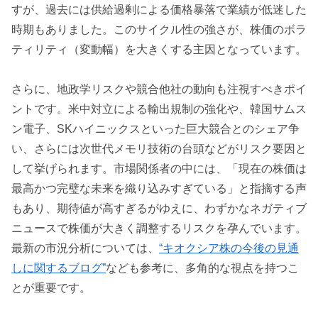
すが、過去には供給過剰による価格暴落で業績が低迷した
時期もありました。このサイクル性の強さが、株価のボラ
ティリティ（変動幅）を大きくする主因となっています。
さらに、地政学リスクや競合他社の動向も注視すべきポイ
ントです。米中対立による輸出規制の強化や、韓国サムス
ン電子、SKハイニックスといった巨大競合とのシェア争
い、さらには次世代メモリ技術の台頭などがリスク要因と
して挙げられます。市場関係者の中には、「現在の株価は
最高かつ完璧な未来を織り込みすぎている」と指摘する声
もあり、期待値が高すぎるがゆえに、わずかなネガティブ
ニュースで株価が大きく調整するリスクを孕んでいます。
最新の市況分析については、
“キオクシア株の今後の見通
しに関するブログ”
なども参考に、多角的な視点を持つこ
とが重要です。