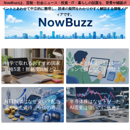
NowBuzzは、芸能・社会ニュース・投資・IT・暮らしの話題を、背景や確認ポ
イントとあわせて中立的に整理し、読者の疑問をわかりやすく解説する情報メデ
ィアです。
独学で取れるおすすめ国家
ふるさと納税シミュレーシ
資格5選！難易度比較と2ヶ
ョンで損しない！控除上限
月で一発合格する勉強法と
額を正確に計算するコツと
は？
活用法
NTT株価はなぜ安い？配当
半導体株はなぜ下がった？
金や株主優待、今後の将来
AI需要は強いのに低迷する
性を徹底解説！
理由と今後の見方