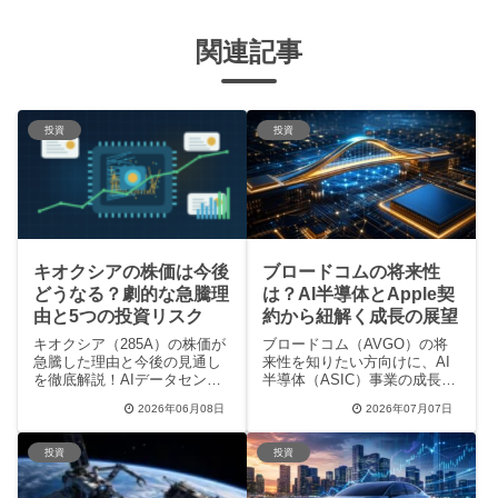
関連記事
投資
投資
キオクシアの株価は今後
ブロードコムの将来性
どうなる？劇的な急騰理
は？AI半導体とApple契
由と5つの投資リスク
約から紐解く成長の展望
キオクシア（285A）の株価が
ブロードコム（AVGO）の将
急騰した理由と今後の見通し
来性を知りたい方向けに、AI
を徹底解説！AIデータセンタ
半導体（ASIC）事業の成長
ー需要の爆発やアナリストに
性、Appleとの契約延長、
2026年06月08日
2026年07月07日
よる目標株価、短期的な下落
VMware買収によるソフトウェ
要因、投資家の口コミ、押さ
ア強化などの好材料を徹底解
えておくべき3つのリスクま
説。巨大顧客への依存リスク
投資
投資
で、最新トレンドをわかりや
や、市場・投資家コミュニテ
すくまとめました。今後の買
ィのリアルな評価も紹介し、