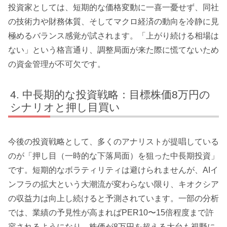
投資家としては、短期的な価格変動に一喜一憂せず、同社
の技術力や財務体質、そしてマクロ経済の動向を冷静に見
極めるバランス感覚が試されます。「上がり続ける相場は
ない」という格言通り、調整局面が来た際に慌てないため
の資金管理が不可欠です。
中長期的な投資戦略：目標株価8万円の
シナリオと押し目買い
今後の投資戦略として、多くのアナリストが提唱している
のが「押し目（一時的な下落局面）を狙った中長期投資」
です。短期的なボラティリティは避けられませんが、AIイ
ンフラの拡大という大潮流が変わらない限り、キオクシア
の収益力は向上し続けると予測されています。一部の分析
では、業績の予見性が高まればPER10〜15倍程度まで許
容されるようになり、株価が8万円を超える大台も視野に