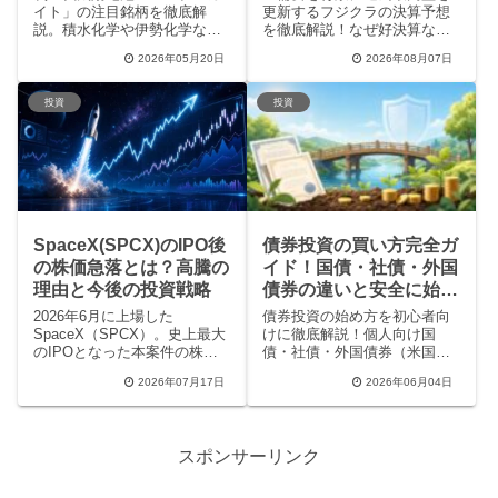
イト」の注目銘柄を徹底解
更新するフジクラの決算予想
説。積水化学や伊勢化学な
を徹底解説！なぜ好決算なの
ど、2025年の量産化に向けた
にストップ安となったのか、
2026年05月20日
2026年08月07日
本命株や関連企業の強みをプ
その理由や今後の株価の将来
ロの視点でまとめました。投
性、投資家が気をつけるべき
資の判断材料となる政府方針
リスク要因までわかりやすく
投資
投資
や万博での実証実験、メリッ
紹介します。この記事を読め
ト・デメリットも網羅。再生
ばフジクラ株の買い時や賢い
可能エネルギー市場の未来が
投資戦略が分かります。
わかります。
SpaceX(SPCX)のIPO後
債券投資の買い方完全ガ
の株価急落とは？高騰の
イド！国債・社債・外国
理由と今後の投資戦略
債券の違いと安全に始め
る3つのポイント
2026年6月に上場した
債券投資の始め方を初心者向
SpaceX（SPCX）。史上最大
けに徹底解説！個人向け国
のIPOとなった本案件の株価
債・社債・外国債券（米国
推移や過熱したPSRの裏側、
債）の買い方や利回り、メリ
2026年07月17日
2026年06月04日
イーロン・マスク氏の影響力
ット・デメリット、金利変動
について徹底解説！プロの投
に伴うリスク管理まで、分か
資家が「初日に買わない」と
りやすくまとめています。低
判断した理由や、セカンダリ
リスクで安定収入を得たい方
スポンサーリンク
ー市場での狙い目、スターシ
は必見です。
ップ開発の現状など、個人投
資家が知るべき情報を網羅し