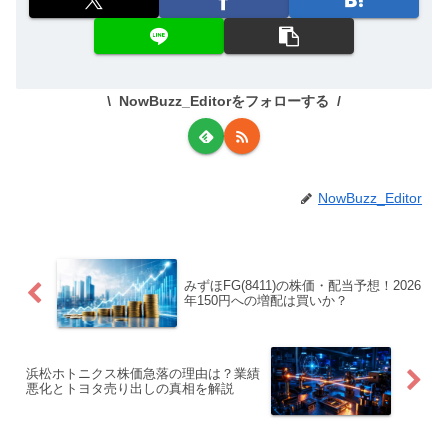
NowBuzz_Editorをフォローする
NowBuzz_Editor
みずほFG(8411)の株価・配当予想！2026
年150円への増配は買いか？
浜松ホトニクス株価急落の理由は？業績
悪化とトヨタ売り出しの真相を解説