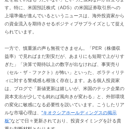
す。特に、米国預託株式（ADS）の米国証券取引所への
上場準備が進んでいるというニュースは、海外投資家から
の資金流入を期待させるポジティブサプライズとして捉え
られています。
一方で、慎重派の声も無視できません。「PER（株価収
益率）で見ればまだ割安だが、あまりにも短期で上がりす
ぎた」「決算で期待以上の数字が出なければ、事実売り
（セル・ザ・ファクト）が怖い」といった、ボラティリテ
ィに対する警戒感も根強く存在します。ある個人投資家
は、ブログで「新値更新は嬉しいが、米国のテック企業の
資本支出が少しでも鈍れば風向きが変わる」と、外部環境
の変化に敏感になる必要性を説いています。こうしたリア
ルな市場心理は、
“キオクシアホールディングスの掲示
板”
などで日々更新されており、投資タイミングを計る貴
重な判断材料となります。