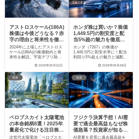
い時を判断したい方必見で
今後の株価見通しのポイント
す。
がすっきりわかります。
アストロスケール(186A)
ホンダ株は買いか？株価
株価は今後どうなる？赤
1,449.5円の割安度と配
字の理由と将来性を徹底
当5%超の魅力を徹底検
解説
証
2024年に上場したアストロス
ホンダ（7267）の株価が
ケール(186A)の株価動向と将
1,449.5円と割安水準に！配当
来性を解説。宇宙デブリ除去
利回り5%超えの魅力と減配リ
という独自の事業内容、最新
スク、さらに全固体電池など
2026年05月22日
2026年06月28日
決算の赤字要因、JAXA提携な
のEV戦略の現状まで初心者向
どの好材料、投資家の口コミ
けにわかりやすく解説。株主
まで網羅。宇宙ビジネスの成
優待の楽しみ方も含め、長期
投資
投資
長性とリスクを理解し、投資
保有を検討中の方に役立つ情
判断に役立てたい方向けの完
報を徹底凝縮してお届けしま
全ガイドです。
す。
ペロブスカイト太陽電池
フジクラ決算予想！AI需
の本命銘柄8選！2025年
要で過去最高益もなぜ株
量産化で化ける注目株を
価急落？投資家が知るべ
プロが解説
き3つの理由
次世代太陽電池「ペロブスカ
AI需要を背景に過去最高益を