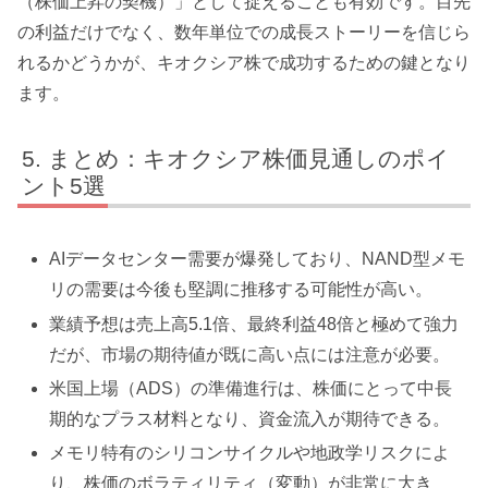
（株価上昇の契機）」として捉えることも有効です。目先
の利益だけでなく、数年単位での成長ストーリーを信じら
れるかどうかが、キオクシア株で成功するための鍵となり
ます。
まとめ：キオクシア株価見通しのポイ
ント5選
AIデータセンター需要が爆発しており、NAND型メモ
リの需要は今後も堅調に推移する可能性が高い。
業績予想は売上高5.1倍、最終利益48倍と極めて強力
だが、市場の期待値が既に高い点には注意が必要。
米国上場（ADS）の準備進行は、株価にとって中長
期的なプラス材料となり、資金流入が期待できる。
メモリ特有のシリコンサイクルや地政学リスクによ
り、株価のボラティリティ（変動）が非常に大き