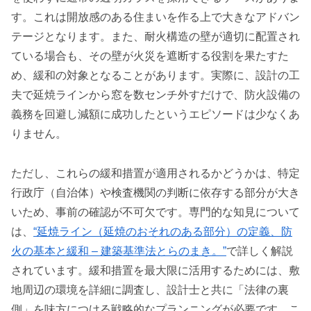
す。これは開放感のある住まいを作る上で大きなアドバン
テージとなります。また、耐火構造の壁が適切に配置され
ている場合も、その壁が火災を遮断する役割を果たすた
め、緩和の対象となることがあります。実際に、設計の工
夫で延焼ラインから窓を数センチ外すだけで、防火設備の
義務を回避し減額に成功したというエピソードは少なくあ
りません。
ただし、これらの緩和措置が適用されるかどうかは、特定
行政庁（自治体）や検査機関の判断に依存する部分が大き
いため、事前の確認が不可欠です。専門的な知見について
は、
“延焼ライン（延焼のおそれのある部分）の定義、防
火の基本と緩和 – 建築基準法とらのまき。”
で詳しく解説
されています。緩和措置を最大限に活用するためには、敷
地周辺の環境を詳細に調査し、設計士と共に「法律の裏
側」を味方につける戦略的なプランニングが必要です。こ