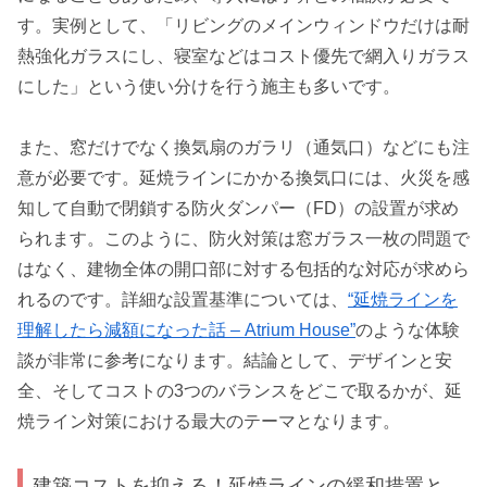
す。実例として、「リビングのメインウィンドウだけは耐
熱強化ガラスにし、寝室などはコスト優先で網入りガラス
にした」という使い分けを行う施主も多いです。
また、窓だけでなく換気扇のガラリ（通気口）などにも注
意が必要です。延焼ラインにかかる換気口には、火災を感
知して自動で閉鎖する防火ダンパー（FD）の設置が求め
られます。このように、防火対策は窓ガラス一枚の問題で
はなく、建物全体の開口部に対する包括的な対応が求めら
れるのです。詳細な設置基準については、
“延焼ラインを
理解したら減額になった話 – Atrium House”
のような体験
談が非常に参考になります。結論として、デザインと安
全、そしてコストの3つのバランスをどこで取るかが、延
焼ライン対策における最大のテーマとなります。
建築コストを抑える！延焼ラインの緩和措置と