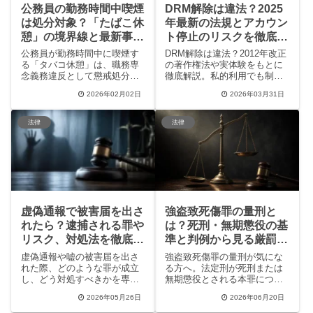
公務員の勤務時間中喫煙
DRM解除は違法？2025
は処分対象？「たばこ休
年最新の法規とアカウン
憩」の境界線と最新事例
ト停止のリスクを徹底解
を解説
説
公務員が勤務時間中に喫煙す
DRM解除は違法？2012年改正
る「タバコ休憩」は、職務専
の著作権法や実体験をもとに
念義務違反として懲戒処分の
徹底解説。私的利用でも制限
対象となるケースが増えてい
される日本の現状、Amazon
2026年02月02日
2026年03月31日
ます。岐阜県副知事のけん責
アカウント停止のリスク、過
処分や大阪府の給与返還事例
去の逮捕事例（コミスケ事
など、最新ニュースと最高裁
件）まで網羅。KindleやNetflix
法律
法律
の判断基準を徹底解説。SNS
を安全に楽しむための代替案
での賛否両論や自治体のルー
やDRMフリーの未来について
ル整備の現状についても詳し
も触れ、コンテンツ利用の正
くまとめました。
しい知識を提供します。
虚偽通報で被害届を出さ
強盗致死傷罪の量刑と
れたら？逮捕される罪や
は？死刑・無期懲役の基
リスク、対処法を徹底解
準と判例から見る厳罰化
説
の傾向
虚偽通報や嘘の被害届を出さ
強盗致死傷罪の量刑が気にな
れた際、どのような罪が成立
る方へ。法定刑が死刑または
し、どう対処すべきかを専門
無期懲役とされる本罪につい
的視点で解説します。虚偽告
て、実際の判例（懲役30年や
2026年05月26日
2026年06月20日
訴罪や偽計業務妨害罪のリス
無期懲役求刑など）をもとに
ク、逮捕を避けるための弁護
量刑の判断基準や実態をわか