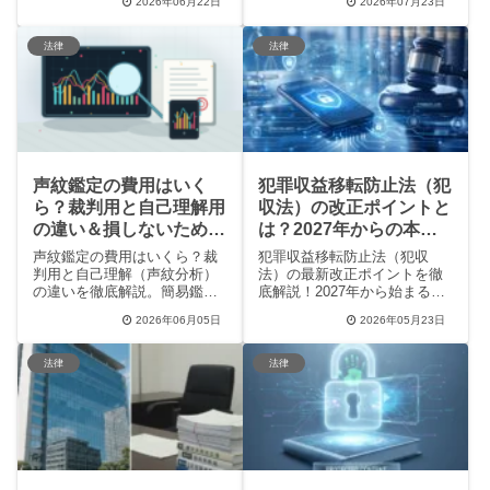
2026年06月22日
2026年07月23日
請時の注意点、オンライン開
与明細との違い、保管期間を
催時の特記事項まで分かりや
わかりやすく解説。エクセル
すく解説します。実務で役立
等の無料テンプレートも紹介
法律
法律
つ実例や押印の有無もカバ
し、初心者でも法令遵守した
ー。これさえ読めば初めての
労務管理が簡単に行えます。
議事録作成もスムーズに進み
ます！
声紋鑑定の費用はいく
犯罪収益移転防止法（犯
ら？裁判用と自己理解用
収法）の改正ポイントと
の違い＆損しないための
は？2027年からの本人
5つのツボ
確認や罰則を解説
声紋鑑定の費用はいくら？裁
犯罪収益移転防止法（犯収
判用と自己理解（声紋分析）
法）の最新改正ポイントを徹
の違いを徹底解説。簡易鑑定
底解説！2027年から始まる本
の5万円から裁判用資料の60万
人確認（eKYC）の厳格化や、
2026年06月05日
2026年05月23日
円前後まで、費用を左右する
送金バイトへの厳罰化、警察
要因や安く抑えるツボ、事前
による新捜査手法まで詳しく
の準備方法まで初心者向けに
紹介します。事業者が守るべ
法律
法律
分かりやすく紹介。
き義務や個人が注意すべきリ
スクを知り、マネーロンダリ
ング対策の最前線を理解しま
しょう。