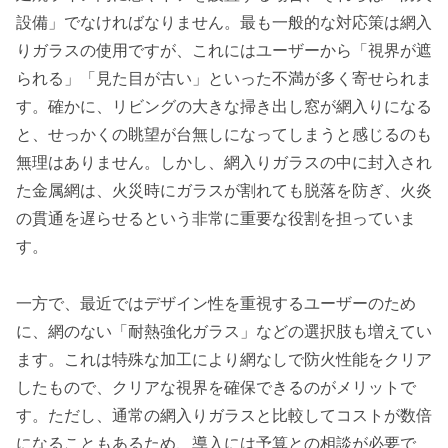
設備」でなければなりません。最も一般的な対応策は網入
りガラスの使用ですが、これにはユーザーから「視界が遮
られる」「見た目が古い」といった不満が多く寄せられま
す。確かに、リビングの大きな掃き出し窓が網入りになる
と、せっかくの眺望が台無しになってしまうと感じるのも
無理はありません。しかし、網入りガラスの中に封入され
た金属網は、火災時にガラスが割れても脱落を防ぎ、火炎
の貫通を遅らせるという非常に重要な役割を担っていま
す。
一方で、最近ではデザイン性を重視するユーザーのため
に、網のない「耐熱強化ガラス」などの選択肢も増えてい
ます。これは特殊な加工により網なしで防火性能をクリア
したもので、クリアな視界を確保できるのがメリットで
す。ただし、通常の網入りガラスと比較してコストが数倍
になることもあるため、導入には予算との相談が必要で