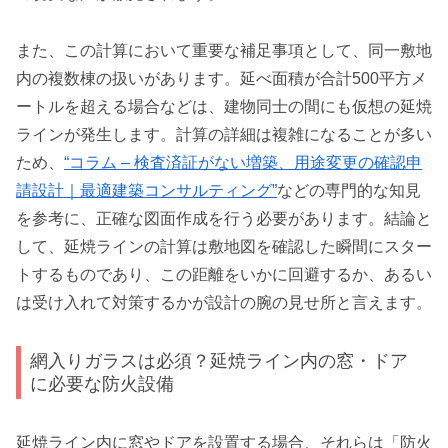
また、この計算において重要な補足事項として、同一敷地
内の複数棟の扱いがあります。延べ面積が合計500平方メ
ートルを超える場合などは、建物同士の間にも仮想の延焼
ラインが発生します。計算の詳細は複雑になることが多い
ため、
“コラム – 検査済証がない増築、用途変更の確認申
請設計｜最適建築コンサルティング”
などの専門的な知見
を参考に、正確な図面作成を行う必要があります。結論と
して、延焼ラインの計算は敷地図を確認した瞬間にスター
トするものであり、この距離をいかに回避するか、あるい
は受け入れて対策するかが設計の腕の見せ所と言えます。
網入りガラスは必須？延焼ライン内の窓・ドア
に必要な防火設備
延焼ライン内に窓やドアを設置する場合、それらは「防火