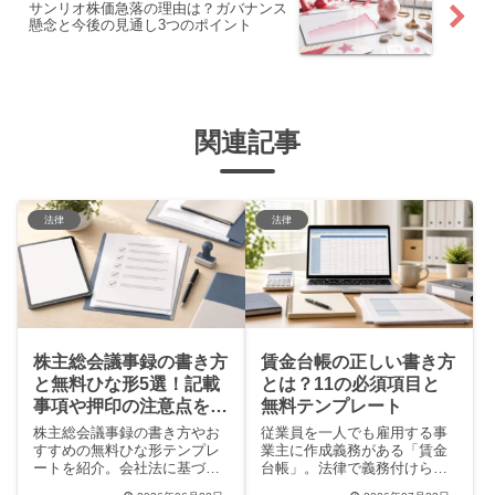
サンリオ株価急落の理由は？ガバナンス
懸念と今後の見通し3つのポイント
関連記事
法律
法律
株主総会議事録の書き方
賃金台帳の正しい書き方
と無料ひな形5選！記載
とは？11の必須項目と
事項や押印の注意点を徹
無料テンプレート
底解説
株主総会議事録の書き方やお
従業員を一人でも雇用する事
すすめの無料ひな形テンプレ
業主に作成義務がある「賃金
ートを紹介。会社法に基づく
台帳」。法律で義務付けられ
記載事項や保管義務、登記申
た11の必須項目や書き方、給