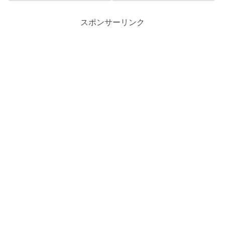
士活用の重要性、証拠収集の
りやすく解説します。この記
コツまで網羅。不当な疑いを
事を読めば、強盗致死傷罪の
スポンサーリンク
晴らし、人生を守るための具
重さと社会的な厳罰化の背景
体的なステップを紹介する完
が深く理解できます。
全ガイドです。