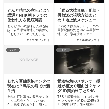
どんど晴れの意味とは？
「踊る大捜査線」配信・
語源とNHK朝ドラでの
再放送の視聴方法まと
使われ方を徹底解説
め！地上波スケジュール
と全サブスクを徹底比較
どんど晴れの意味と語源を解
「踊る大捜査線」シリーズの
説。岩手県遠野地方の言葉で
最新配信状況と2026年最新の
「おしまい、めでたし」を意
地上波一挙再放送スケジュー
味。NHK朝ドラでの使われ
ルを徹底網羅！TVerの無料配
2025年10月11日
2026年08月02日
方、SNSでの反響、現代の活
信やアマプラなどのサブス
用法を詳しく紹介します。
ク、ファンコミュニティの魅
力まで解説します。新作公開
テレビ
テレビ
前に過去の名作をお得に復習
したいファン必見の内容で
す。
われら百姓家族ケンタの
報道特集のスポンサー撤
現在は？鳥取の海での新
退が相次ぐ理由は？ヤマ
生活
ダHD契約終了とSNSの
反応を徹底解説
われら百姓家族の長男ケンタ
TBS「報道特集」のスポンサ
さんは現在どうしているの
ーであるヤマダHDが2025年3
か。鳥取での暮らし、海との
月で契約終了。偏向報道への
関わり、新生活を選んだ背景
批判やSNSでの不買運動が影