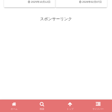
2025年10月12日
2026年02月07日
を検索意図に合わせて整理し
響しているのか？本記事で
ます。
は、最新の撤退情報やSNSの
口コミ、番組が抱える課題を
WEBライターが詳しく分析。
スポンサーリンク
視聴者が求める報道のあり方
を考えます。
ホーム
検索
トップ
サイドバー