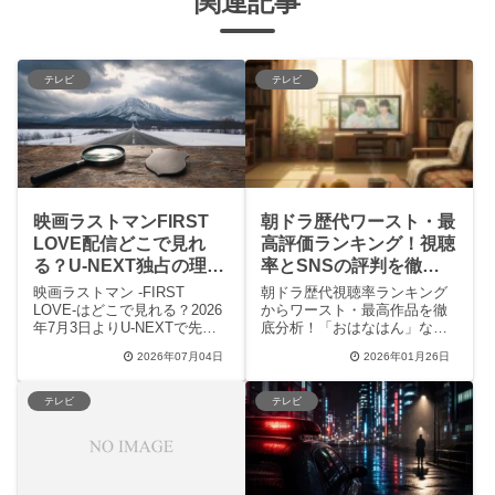
関連記事
テレビ
テレビ
映画ラストマンFIRST
朝ドラ歴代ワースト・最
LOVE配信どこで見れ
高評価ランキング！視聴
る？U-NEXT独占の理由
率とSNSの評判を徹底
と3つの見どころ
分析
映画ラストマン -FIRST
朝ドラ歴代視聴率ランキング
LOVE-はどこで見れる？2026
からワースト・最高作品を徹
年7月3日よりU-NEXTで先行
底分析！「おはなはん」など
レンタル独占配信が開始！興
の伝説的名作から、2024年の
2026年07月04日
2026年01月26日
行収入17億円を突破した大ヒ
話題作「おむすび」「虎に
ット作の魅力や、SNSで話題
翼」まで、視聴率とSNSでの
の追いラストマンの秘密、ド
リアルな評判を詳しく解説し
テレビ
テレビ
ラマ版と合わせて一気にお得
ます。「#反省会」タグの盛り
に視聴する方法まで徹底解説
上がりや感動の伏線回収な
します。
ど、数字だけでは測れない朝
ドラの魅力を再発見しましょ
う。