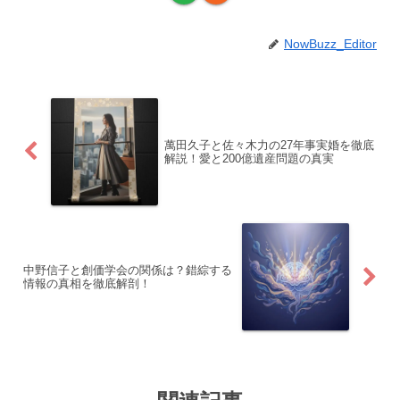
NowBuzz_Editor
萬田久子と佐々木力の27年事実婚を徹底
解説！愛と200億遺産問題の真実
中野信子と創価学会の関係は？錯綜する
情報の真相を徹底解剖！