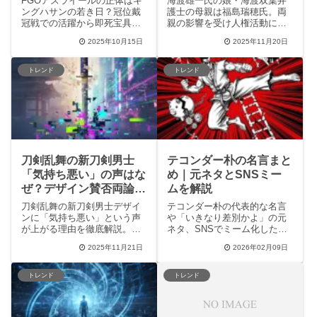
FGOアズライールの正体はキ
海渡雄一氏の娘・海渡双葉弁
ングハサンの若き日？冠位戴
護士の母親は福島瑞穂氏。両
冠戦での活躍から即死宝具の
親の影響を受け人権活動に取
性能、ユーザー評価、SNSで
り組む弁護士の経歴、家族関
2025年10月15日
2025年11月20日
の反響まで詳しく解説しま
係（事実婚）、SNSの反応ま
す。
で徹底解説。
トレンド
トレンド
刀剣乱舞の新刀剣男士
テコンダー朴の名言まと
「気持ち悪い」の声はな
め｜元ネタとSNSミー
ぜ？デザイン賛否両論の
ムを解説
深層
刀剣乱舞の新刀剣男士デザイ
テコンダー朴の代表的な名言
ンに「気持ち悪い」という声
や「いきなり差別かよ」の元
が上がる理由を徹底解説。デ
ネタ、SNSでミーム化した理
ザインの方向性、表現、運営
由をまとめて解説します。
2025年11月21日
2026年02月09日
への不満、そして肯定的な意
見まで深掘り。審神者の検索
意図を深く掘り下げ、賛否両
トレンド
トレンド
論の背景にある真実を理解で
きます。