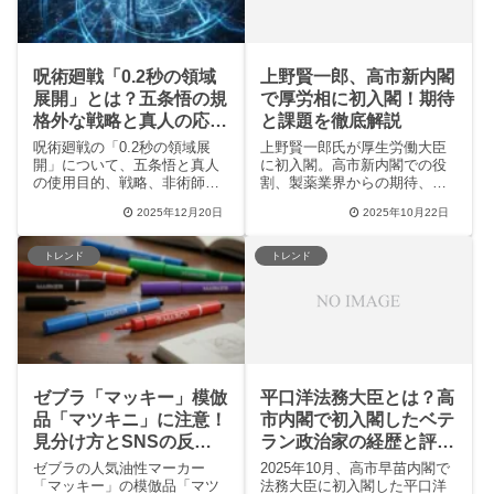
呪術廻戦「0.2秒の領域
上野賢一郎、高市新内閣
展開」とは？五条悟の規
で厚労相に初入閣！期待
格外な戦略と真人の応用
と課題を徹底解説
を徹底解説
呪術廻戦の「0.2秒の領域展
上野賢一郎氏が厚生労働大臣
開」について、五条悟と真人
に初入閣。高市新内閣での役
の使用目的、戦略、非術師へ
割、製薬業界からの期待、
の影響を徹底解説。なぜ0.2秒
SNSの反応、そしてこれまで
2025年12月20日
2025年10月22日
なのかの技術的考察や、SNS
の政策実績を徹底解説。彼の
でのファンの熱狂、ゲーム実
波乱の政治キャリアから、新
装の期待まで、規格外の術式
厚労大臣としての手腕と国民
トレンド
トレンド
の真髄を分かりやすく解説し
が抱く期待・課題まで、この
ます。
記事で全てが分かります。国
民生活に直結する医療・福祉
政策の動向を知りたい方必
読。
ゼブラ「マッキー」模倣
平口洋法務大臣とは？高
品「マツキニ」に注意！
市内閣で初入閣したベテ
見分け方とSNSの反応
ラン政治家の経歴と評価
まとめ
を徹底解説
ゼブラの人気油性マーカー
2025年10月、高市早苗内閣で
「マッキー」の模倣品「マツ
法務大臣に初入閣した平口洋