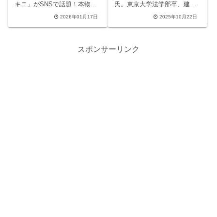
キニ」がSNSで話題！本物と
氏。東京大学法学部卒、建設
の違いや見分け方、Amazon
省、秋田県警察本部長、法務
2026年01月17日
2025年10月22日
やフリマアプリでの注意点を
副大臣を歴任した経歴と「全
徹底解説。岸田メル氏の被害
員活躍」への意欲、SNSの反
事例やスニーカーの偽物対策
応まで詳しく解説します。
との共通点も紹介。粗悪な偽
スポンサーリンク
物に騙されないためのチェッ
クポイントを網羅した、購入
前に必見のガイドです。