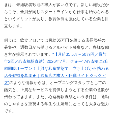
きは、未経験者歓迎の求人が多い点です。新しい施設だか
らこそ、全員が同じスタートラインから仕事を始められる
というメリットがあり、教育体制を強化している企業も目
立ちます。
例えば、飲食フロアでは月給35万円を超える店長候補の
募集や、週数日から働けるアルバイト募集など、多様な働
き方が提示されています。
“【月給35.5万～50万円／賞与
年2回／心斎橋駅直結】2026年7月、クォーツ心斎橋に2店
舗同時オープン！上質な和食業態で、立ち上げから携わる
店長候補を募集★｜飲食店の求人・転職サイト クックビ
ズ”
のような情報からは、オープニングスタッフとしての
熱気と、上質なサービスを提供しようとする企業の意欲が
伝わってきます。また、心斎橋駅直結という条件は、通勤
のしやすさを重視する学生や主婦層にとっても大きな魅力
です。