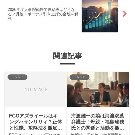
2026年度人事院勧告で俸給表はどうな
る？月給・ボーナス引き上げの全貌を解
説
関連記事
トレンド
トレンド
FGOアズライールはキ
海渡雄一の娘は海渡双葉
ングハサンリリィ？正体
弁護士！母親・福島瑞穂
と性能、攻略法を徹底解
氏との関係と活動を徹底
説【2025年最新】
解説