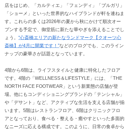
店をはじめ、「カルティエ」「フェンディ」「ブルガリ」
「ショーメ」といった世界的なハイブランドが軒を連ねま
す。これらの多くは2026年の夏から秋にかけて順次オー
プンする予定で、御堂筋に新たな華やぎを添えることでし
ょう。
“心斎橋エリアの新たなランドマーク【クオーツ心
斎橋】が4月に開業です！”
などのブログでも、このライン
ナップの豪華さが話題となっています。
4階から6階は、ライフスタイルと健康に特化したフロア
です。4階の「WELLNESS＆LIFESTYLE」には、「THE
NORTH FACE FOOTWEAR」という新業態の店舗が登
場。他にもコンディショニングブランドの「テンシャル」
や「デサント」など、アクティブな生活を支える店舗が揃
います。5階はレストランフロア、6階はクリニックフロ
アとなっており、食べる・整える・癒やすといった多面的
なニーズに応える構成です。このように、日常の食卓から