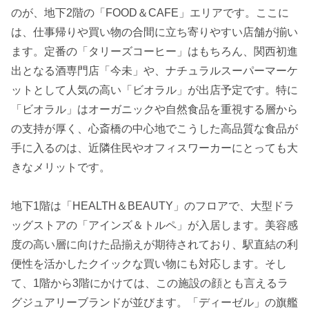
のが、地下2階の「FOOD＆CAFE」エリアです。ここに
は、仕事帰りや買い物の合間に立ち寄りやすい店舗が揃い
ます。定番の「タリーズコーヒー」はもちろん、関西初進
出となる酒専門店「今未」や、ナチュラルスーパーマーケ
ットとして人気の高い「ビオラル」が出店予定です。特に
「ビオラル」はオーガニックや自然食品を重視する層から
の支持が厚く、心斎橋の中心地でこうした高品質な食品が
手に入るのは、近隣住民やオフィスワーカーにとっても大
きなメリットです。
地下1階は「HEALTH＆BEAUTY」のフロアで、大型ドラ
ッグストアの「アインズ＆トルペ」が入居します。美容感
度の高い層に向けた品揃えが期待されており、駅直結の利
便性を活かしたクイックな買い物にも対応します。そし
て、1階から3階にかけては、この施設の顔とも言えるラ
グジュアリーブランドが並びます。「ディーゼル」の旗艦