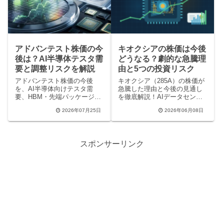
可能エネルギー市場の未来が
わかります。
アドバンテスト株価の今
キオクシアの株価は今後
後は？AI半導体テスタ需
どうなる？劇的な急騰理
要と調整リスクを解説
由と5つの投資リスク
アドバンテスト株価の今後
キオクシア（285A）の株価が
を、AI半導体向けテスタ需
急騰した理由と今後の見通し
要、HBM・先端パッケージ、
を徹底解説！AIデータセンタ
半導体株調整局面、決算で見
ー需要の爆発やアナリストに
2026年07月25日
2026年06月08日
るべきポイントから解説しま
よる目標株価、短期的な下落
す。
要因、投資家の口コミ、押さ
えておくべき3つのリスクま
で、最新トレンドをわかりや
スポンサーリンク
すくまとめました。今後の買
い時を判断したい方必見で
す。