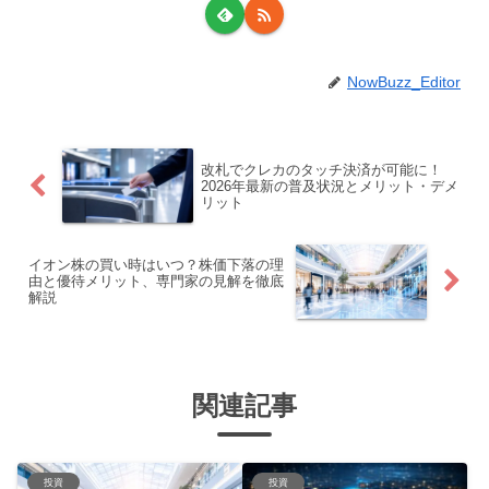
NowBuzz_Editor
改札でクレカのタッチ決済が可能に！
2026年最新の普及状況とメリット・デメ
リット
イオン株の買い時はいつ？株価下落の理
由と優待メリット、専門家の見解を徹底
解説
関連記事
投資
投資