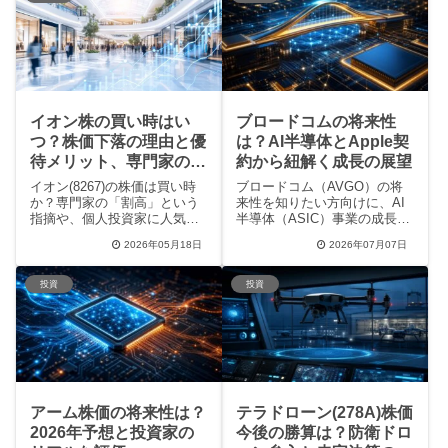
イオン株の買い時はい
ブロードコムの将来性
つ？株価下落の理由と優
は？AI半導体とApple契
待メリット、専門家の見
約から紐解く成長の展望
解を徹底解説
イオン(8267)の株価は買い時
ブロードコム（AVGO）の将
か？専門家の「割高」という
来性を知りたい方向けに、AI
指摘や、個人投資家に人気の
半導体（ASIC）事業の成長
株主優待の利回り、業績好調
性、Appleとの契約延長、
2026年05月18日
2026年07月07日
でも下落する理由を徹底分
VMware買収によるソフトウェ
析。100株8万円以下で購入可
ア強化などの好材料を徹底解
能になった背景や、配当性向
説。巨大顧客への依存リスク
投資
投資
100%超えの財務リスクなど、
や、市場・投資家コミュニテ
投資前に知っておきたい情報
ィのリアルな評価も紹介し、
を網羅しました。
今後の株価見通しのポイント
がすっきりわかります。
アーム株価の将来性は？
テラドローン(278A)株価
2026年予想と投資家の
今後の勝算は？防衛ドロ