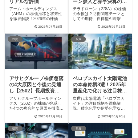
リアルな評価
ーン参入と赤字決算の課
題を徹底分析
アーム・ホールディングス
テラドローン（278A）の株価
（ARM）の株価推移と将来性
の今後は？防衛関連テーマと
を徹底解説！2026年の株価予
しての期待、自律型AI迎撃ド
想や決算による急落リスク、
ローン「Terra A1」のウクラ
2026年07月18日
2026年07月24日
NISAを活用した長期投資の評
イナ実戦実績や防衛装備庁プ
判など、投資判断に欠かせな
ログラム採択など強気材料を
い最新のデータをまとめまし
徹底解説。赤字決算や高ボラ
投資
投資
た。AI時代の主役であるアー
ティリティなど懸念点も含
ム株の魅力と注意点がわかり
め、勝算と投資判断のポイン
ます。
トを解説します。
アサヒグループ株価急落
ペロブスカイト太陽電池
の4大原因と今後の見通
の本命銘柄8選！2025年
し【2502】長期投資の
量産化で化ける注目株を
チャンスか？
プロが解説
アサヒグループホールディン
次世代太陽電池「ペロブスカ
グス（2502）の株価が急落し
イト」の注目銘柄を徹底解
た4つの複合的な原因を徹底解
説。積水化学や伊勢化学な
説。サイバー攻撃や大型買収
ど、2025年の量産化に向けた
2025年12月18日
2026年05月20日
の背景、海外事業の安定性、
本命株や関連企業の強みをプ
累進配当など、長期投資のプ
ロの視点でまとめました。投
ロが分析する今後の見通し
資の判断材料となる政府方針
投資
投資
と、SNSでの「仕込みチャン
や万博での実証実験、メリッ
ス」論の真偽を検証します。
ト・デメリットも網羅。再生