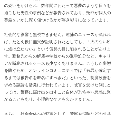
の疑いをかけられ、数年間にわたって悪夢のような日々を
過ごした男性の事例などが報告されており、冤罪が個人の
尊厳をいかに深く傷つけるかが浮き彫りになっています。
社会的な影響も無視できません。逮捕のニュースが流れれ
ば、たとえ後に無実が証明されたとしても、「火のない所
に煙は立たない」という偏見の目に晒されることがありま
す。勤務先からの解雇や学校からの退学処分など、キャリ
アが断絶されるケースも少なくありません。こうした事態
を防ぐため、オンラインコミュニティでは「有罪が確定す
るまでは被告名を匿名にすべきだ」といった、制度改善を
求める議論も活発に行われています。被害を受けた側にと
っては、警察に届け出を出すこと自体が恐怖や罪悪感に繋
がることもあり、心理的なケアも欠かせません。
さらに、社会全体への弊害として、警察や消防などの公共