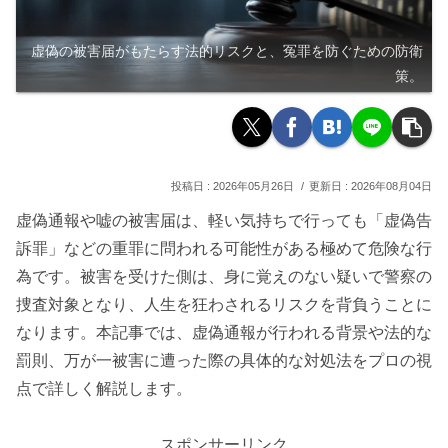
虚偽の被害届がもたらす法的リスクと、冤罪を防ぐための防衛
策。
2026年05月26日
2026年08月04日
虚偽通報や嘘の被害届は、軽い気持ちで行っても「虚偽告
訴罪」などの重罪に問われる可能性がある極めて危険な行
為です。被害を受けた側は、身に覚えのない疑いで警察の
捜査対象となり、人生を狂わされるリスクを背負うことに
なります。本記事では、虚偽通報が行われる背景や法的な
罰則、万が一被害に遭った際の具体的な対処法をプロの視
点で詳しく解説します。
スポンサーリンク