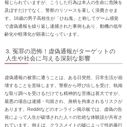
報じられていますが、こうした行為は本人の生命に危険を
及ぼすだけでなく、警察のリソースを著しく浪費させま
す。16歳の男子高校生が「ひね鬼」と称してゲーム感覚
で虚偽通報を繰り返し逮捕された事例もあり、動機の低年
齢化や軽薄化が顕著になっています。
冤罪の恐怖！虚偽通報がターゲットの
人生や社会に与える深刻な影響
虚偽通報の被害に遭うことは、ある日突然、日常生活が崩
壊することを意味します。警察から呼び出しを受け、執拗
な取り調べを受けるだけでも精神的な苦痛は甚大ですが、
最悪の場合は逮捕・勾留され、身柄を拘束されるリスクが
あります。Redditなどのオンライン掲示板では、虚偽の告
発によって人生が破壊された人々の壮絶な体験談が共有さ
れています。例えば、クラスメイトの嘘によって性的暴行