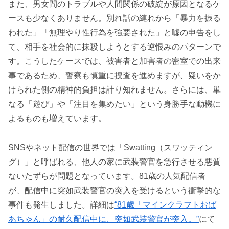
また、男女間のトラブルや人間関係の破綻が原因となるケ
ースも少なくありません。別れ話の縺れから「暴力を振る
われた」「無理やり性行為を強要された」と嘘の申告をし
て、相手を社会的に抹殺しようとする逆恨みのパターンで
す。こうしたケースでは、被害者と加害者の密室での出来
事であるため、警察も慎重に捜査を進めますが、疑いをか
けられた側の精神的負担は計り知れません。さらには、単
なる「遊び」や「注目を集めたい」という身勝手な動機に
よるものも増えています。
SNSやネット配信の世界では「Swatting（スワッティン
グ）」と呼ばれる、他人の家に武装警官を急行させる悪質
ないたずらが問題となっています。81歳の人気配信者
が、配信中に突如武装警官の突入を受けるという衝撃的な
事件も発生しました。詳細は
“81歳「マインクラフトおば
あちゃん」の耐久配信中に、突如武装警官が突入。”
にて