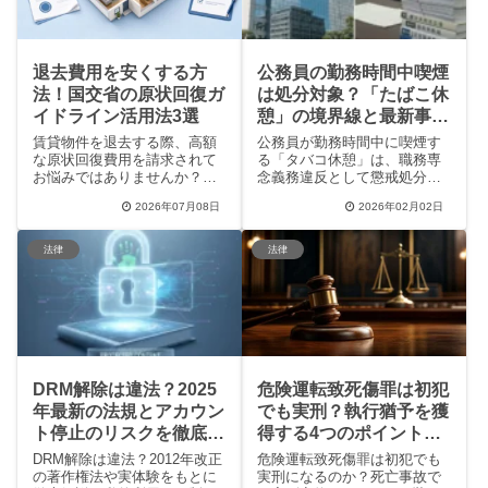
の活用方法がわかります。
退去費用を安くする方
公務員の勤務時間中喫煙
法！国交省の原状回復ガ
は処分対象？「たばこ休
イドライン活用法3選
憩」の境界線と最新事例
を解説
賃貸物件を退去する際、高額
公務員が勤務時間中に喫煙す
な原状回復費用を請求されて
る「タバコ休憩」は、職務専
お悩みではありませんか？本
念義務違反として懲戒処分の
記事では、国土交通省のガイ
対象となるケースが増えてい
2026年07月08日
2026年02月02日
ドラインに基づき、借主が負
ます。岐阜県副知事のけん責
担すべき正しい範囲や壁紙の
処分や大阪府の給与返還事例
耐用年数（6年）、不当な請求
など、最新ニュースと最高裁
法律
法律
を回避するための4つの自己防
の判断基準を徹底解説。SNS
衛策を徹底解説します。敷金
での賛否両論や自治体のルー
トラブルを未然に防ぎ、賢く
ル整備の現状についても詳し
退去手続きを進めましょう。
くまとめました。
DRM解除は違法？2025
危険運転致死傷罪は初犯
年最新の法規とアカウン
でも実刑？執行猶予を獲
ト停止のリスクを徹底解
得する4つのポイントと
説
実例解説
DRM解除は違法？2012年改正
危険運転致死傷罪は初犯でも
の著作権法や実体験をもとに
実刑になるのか？死亡事故で