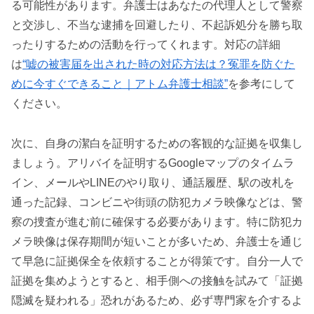
る可能性があります。弁護士はあなたの代理人として警察
と交渉し、不当な逮捕を回避したり、不起訴処分を勝ち取
ったりするための活動を行ってくれます。対応の詳細
は
“嘘の被害届を出された時の対応方法は？冤罪を防ぐた
めに今すぐできること｜アトム弁護士相談”
を参考にして
ください。
次に、自身の潔白を証明するための客観的な証拠を収集し
ましょう。アリバイを証明するGoogleマップのタイムラ
イン、メールやLINEのやり取り、通話履歴、駅の改札を
通った記録、コンビニや街頭の防犯カメラ映像などは、警
察の捜査が進む前に確保する必要があります。特に防犯カ
メラ映像は保存期間が短いことが多いため、弁護士を通じ
て早急に証拠保全を依頼することが得策です。自分一人で
証拠を集めようとすると、相手側への接触を試みて「証拠
隠滅を疑われる」恐れがあるため、必ず専門家を介するよ