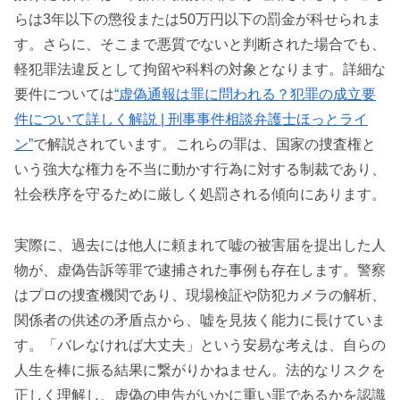
らは3年以下の懲役または50万円以下の罰金が科せられま
す。さらに、そこまで悪質でないと判断された場合でも、
軽犯罪法違反として拘留や科料の対象となります。詳細な
要件については
“虚偽通報は罪に問われる？犯罪の成立要
件について詳しく解説 | 刑事事件相談弁護士ほっとライ
ン”
で解説されています。これらの罪は、国家の捜査権と
いう強大な権力を不当に動かす行為に対する制裁であり、
社会秩序を守るために厳しく処罰される傾向にあります。
実際に、過去には他人に頼まれて嘘の被害届を提出した人
物が、虚偽告訴等罪で逮捕された事例も存在します。警察
はプロの捜査機関であり、現場検証や防犯カメラの解析、
関係者の供述の矛盾点から、嘘を見抜く能力に長けていま
す。「バレなければ大丈夫」という安易な考えは、自らの
人生を棒に振る結果に繋がりかねません。法的なリスクを
正しく理解し、虚偽の申告がいかに重い罪であるかを認識