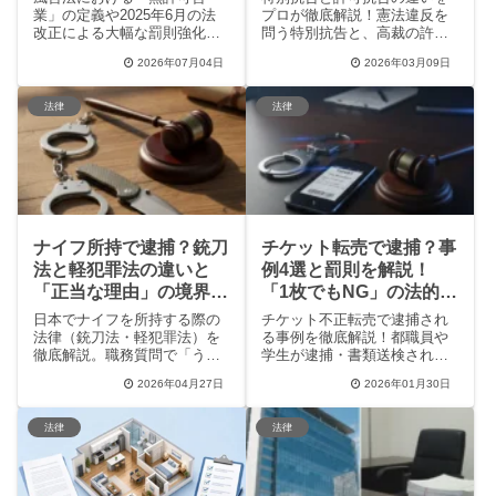
業」の定義や2025年6月の法
プロが徹底解説！憲法違反を
改正による大幅な罰則強化を
問う特別抗告と、高裁の許可
徹底解説！ガールズバーやコ
が必要な許可抗告。それぞれ
2026年07月04日
2026年03月09日
ンカフェ等の逮捕事例、名義
の申立理由、わずか5日という
貸しのリスク、安全に開業す
厳しい期限、受理される確率
るための3つのステップをわか
が1.5％という実態まで網羅。
法律
法律
りやすく紹介します。ナイト
旧統一教会や袴田事件の実例
ビジネスの開業や運営で絶対
を交え、最高裁への不服申し
に失敗したくない方は必読で
立てを検討中の方に役立つ情
す。
報をまとめました。
ナイフ所持で逮捕？銃刀
チケット転売で逮捕？事
法と軽犯罪法の違いと
例4選と罰則を解説！
「正当な理由」の境界線
「1枚でもNG」の法的リ
を徹底解説
スクとは
日本でナイフを所持する際の
チケット不正転売で逮捕され
法律（銃刀法・軽犯罪法）を
る事例を徹底解説！都職員や
徹底解説。職務質問で「うっ
学生が逮捕・書類送検された
かり」摘発されるケースや、
実例、チケット不正転売禁止
2026年04月27日
2026年01月30日
キャンプ等の「正当な理由」
法の罰則内容、SNSでの批判
の定義を具体例とともに紹介
の声、そして将来を奪う「デ
します。知らぬ間に罪に問わ
ジタルタトゥー」のリスクま
法律
法律
れないための必須知識と、正
で。この記事を読めば、なぜ
しい持ち運び方をまとめた保
「たった1枚」でも転売が危険
存版ガイドです。
なのか、安全な公式リセール