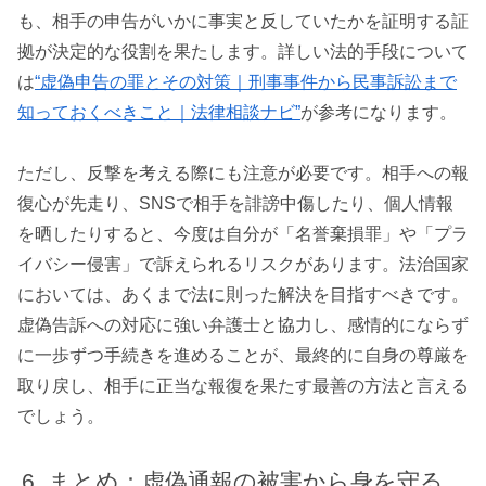
も、相手の申告がいかに事実と反していたかを証明する証
拠が決定的な役割を果たします。詳しい法的手段について
は
“虚偽申告の罪とその対策｜刑事事件から民事訴訟まで
知っておくべきこと｜法律相談ナビ”
が参考になります。
ただし、反撃を考える際にも注意が必要です。相手への報
復心が先走り、SNSで相手を誹謗中傷したり、個人情報
を晒したりすると、今度は自分が「名誉棄損罪」や「プラ
イバシー侵害」で訴えられるリスクがあります。法治国家
においては、あくまで法に則った解決を目指すべきです。
虚偽告訴への対応に強い弁護士と協力し、感情的にならず
に一歩ずつ手続きを進めることが、最終的に自身の尊厳を
取り戻し、相手に正当な報復を果たす最善の方法と言える
でしょう。
まとめ：虚偽通報の被害から身を守る