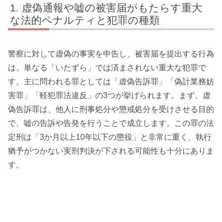
虚偽通報や嘘の被害届がもたらす重大
な法的ペナルティと犯罪の種類
警察に対して虚偽の事実を申告し、被害届を提出する行為
は、単なる「いたずら」では済まされない重大な犯罪で
す。主に問われる罪としては「虚偽告訴罪」「偽計業務妨
害罪」「軽犯罪法違反」の3つが挙げられます。まず、虚
偽告訴罪は、他人に刑事処分や懲戒処分を受けさせる目的
で、嘘の告訴や告発を行うことで成立します。この罪の法
定刑は「3か月以上10年以下の懲役」と非常に重く、執行
猶予がつかない実刑判決が下される可能性も十分にありま
す。