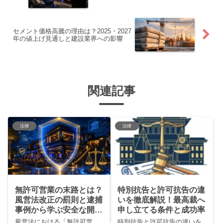
セメント価格高騰の理由は？2025・2027
年の値上げ見通しと建設業界への影響
関連記事
法律
法律
無許可営業の末路とは？
特別抗告と許可抗告の違
風営法改正の罰則と逮捕
いを徹底解説！最高裁へ
事例から学ぶ安全な開業
申し立てる条件と成功率
法
風営法における「無許可営
特別抗告と許可抗告の違いを