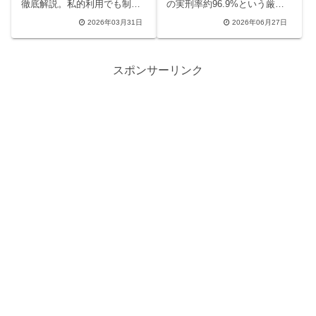
徹底解説。私的利用でも制限
の実刑率約96.9%という厳し
される日本の現状、Amazon
い現実に対し、執行猶予を獲
2026年03月31日
2026年06月27日
アカウント停止のリスク、過
得するための示談交渉や弁護
去の逮捕事例（コミスケ事
士の選び方など4つの重要ポイ
件）まで網羅。KindleやNetflix
ントを徹底解説します。万が
を安全に楽しむための代替案
一の際のリスク回避策がわか
スポンサーリンク
やDRMフリーの未来について
ります。
も触れ、コンテンツ利用の正
しい知識を提供します。