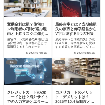
に知っておくべき実用的な情
こなしたい方は必見です。
報をわかりやすくまとめまし
た。
変動金利は損？住宅ロー
最終赤字とは？当期純損
ン利用者の7割が選ぶ理
失の原因と赤字経営から
由と上昇リスクに備える
V字回復する4つの対策
防衛策
住宅ローン契約者の約7割が選
最終赤字（当期純損失）の意
ぶ変動金利。低金利の恩恵で
味や原因、赤字経営から脱却
返済額を抑えられる一方、金
する対策を徹底解説！ダイド
利上昇への不安やリスクもあ
ーやDeNAなど有名企業の事例
2026年07月01日
2026年03月12日
ります。本記事では、変動金
を交え、赤字決算の節税メリ
利のメリット・デメリット、5
ットやV字回復のプロセスを
年ルールや125%ルールの落と
初心者にもわかりやすくまと
金融
金融
し穴、賢い借り換えのタイミ
めました。投資や経営判断に
ングなど、将来の上昇リスク
役立つ「良い赤字」と「悪い
に備える防衛策を分かりやす
赤字」の見分け方がわかりま
く解説します。
す。
クレジットカードのZip
コメリカードのメリッ
コードとは？海外サイト
ト・デメリットは？
での入力方法とエラー対
2025年10月新制度と評