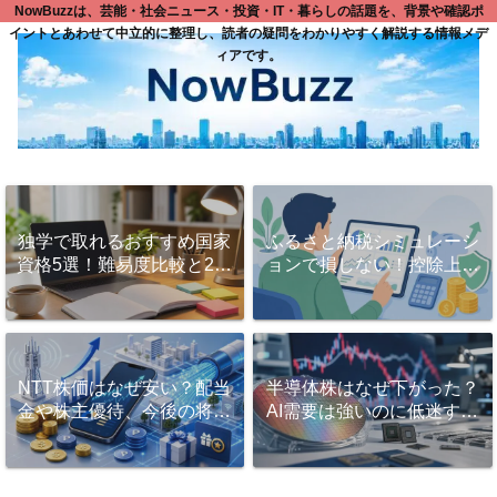
NowBuzzは、芸能・社会ニュース・投資・IT・暮らしの話題を、背景や確認ポ
イントとあわせて中立的に整理し、読者の疑問をわかりやすく解説する情報メデ
ィアです。
独学で取れるおすすめ国家
ふるさと納税シミュレーシ
資格5選！難易度比較と2ヶ
ョンで損しない！控除上限
月で一発合格する勉強法と
額を正確に計算するコツと
は？
活用法
NTT株価はなぜ安い？配当
半導体株はなぜ下がった？
金や株主優待、今後の将来
AI需要は強いのに低迷する
性を徹底解説！
理由と今後の見方