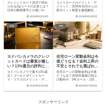
処法
判を徹底解説
クレジットカード決済で求め
コメリカードのメリット・デ
られるZipコードの正体とは？
メリット、2025年10月からの
日本の郵便番号との違いや海
新ポイント制度を徹底解説。
外通販サイトでの正しい書き
コメリでの還元率を最大10倍
2026年03月18日
2026年05月05日
方、エラーで決済できない時
にする方法や、実質年会費無
の対処法を専門家が解説しま
料の条件、クラブオフの優待
す。アメリカの住所確認シス
特典、審査の通りやすさまで
金融
金融
テム（AVS）の仕組みを理解
網羅。ホームセンター「コメ
して、安全に海外ショッピン
リ」を賢くお得に利用したい
グを楽しみましょう。住所入
方に必見の情報をまとめまし
力の具体例も掲載。
た。
ヨドバシカメラのクレジ
住宅ローン変動金利は今
ットカードは審査が厳し
後どうなる？金利上昇の
い？13%還元の評判とメ
不安とそれでも選ばれる
リットを徹底解説
理由
ヨドバシカメラで最大13%還
住宅ローンの変動金利は今後
元！ゴールドポイントカー
どうなる？2026年最新の利上
ド・プラスのメリット・デメ
げ動向や、5年ルール・125％
リット、審査の難易度を徹底
ルールの仕組み、返済シミュ
2026年05月28日
2026年07月06日
調査しました。年会費無料で
レーションを徹底解説。変動
書籍も10%還元になるお得な
金利を選ぶ理由と利用者のリ
使い道から、利用明細の注意
アルな声、さらに向いている
点まで、発行前に知りたい情
人・向いていない人の特徴ま
スポンサーリンク
報を網羅。ヨドバシユーザー
で、後悔しないローン選びの
なら必見の最強カード活用術
ポイントがわかります。