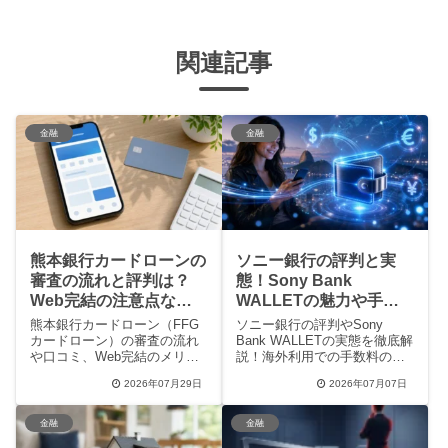
関連記事
金融
金融
熊本銀行カードローンの
ソニー銀行の評判と実
審査の流れと評判は？
態！Sony Bank
Web完結の注意点など
WALLETの魅力や手数
徹底解説
料のメリット、注意点を
熊本銀行カードローン（FFG
ソニー銀行の評判やSony
徹底解説
カードローン）の審査の流れ
Bank WALLETの実態を徹底解
や口コミ、Web完結のメリッ
説！海外利用での手数料の安
トと注意点を徹底解説！九
さや普段使いでのメリット、
2026年07月29日
2026年07月07日
州・山口にお住まいで、来店
デメリットや自動解約の注意
不要でスムーズに借入したい
点から、注目のステーブルコ
方向けに、返済方法や増額審
イン事業といった将来性まで
金融
金融
査にかかる時間など、利用前
紹介します。賢くお得に使い