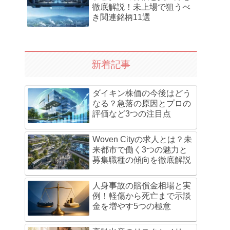
徹底解説！未上場で狙うべ
き関連銘柄11選
新着記事
ダイキン株価の今後はどう
なる？急落の原因とプロの
評価など3つの注目点
Woven Cityの求人とは？未
来都市で働く3つの魅力と
募集職種の傾向を徹底解説
人身事故の賠償金相場と実
例！軽傷から死亡まで示談
金を増やす5つの極意