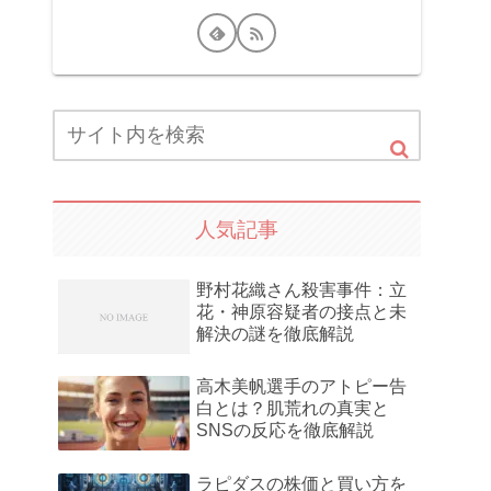
人気記事
野村花織さん殺害事件：立
花・神原容疑者の接点と未
解決の謎を徹底解説
高木美帆選手のアトピー告
白とは？肌荒れの真実と
SNSの反応を徹底解説
ラピダスの株価と買い方を