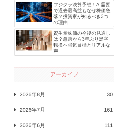
フジクラ決算予想！AI需要
で過去最高益もなぜ株価急
落？投資家が知るべき3つ
の理由
資生堂株価の今後の見通し
は？急落から3年ぶり黒字
転換へ強気目標とリアルな
声
アーカイブ
2026年8月
30
2026年7月
161
2026年6月
111