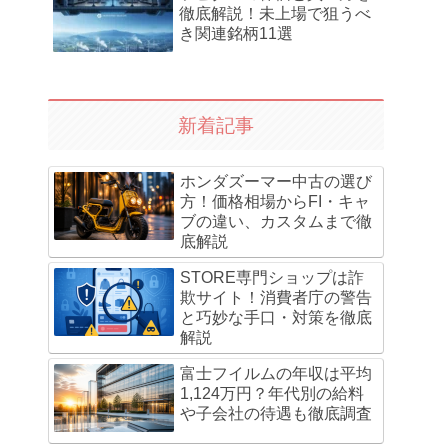
徹底解説！未上場で狙うべ
き関連銘柄11選
新着記事
ホンダズーマー中古の選び
方！価格相場からFI・キャ
ブの違い、カスタムまで徹
底解説
STORE専門ショップは詐
欺サイト！消費者庁の警告
と巧妙な手口・対策を徹底
解説
富士フイルムの年収は平均
1,124万円？年代別の給料
や子会社の待遇も徹底調査