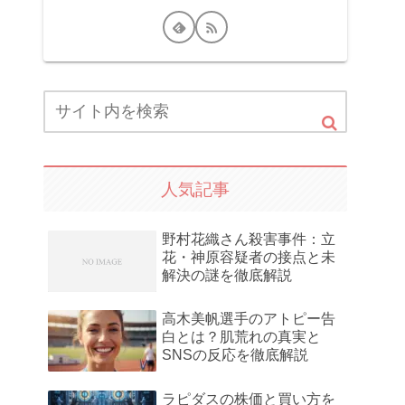
人気記事
野村花織さん殺害事件：立
花・神原容疑者の接点と未
解決の謎を徹底解説
高木美帆選手のアトピー告
白とは？肌荒れの真実と
SNSの反応を徹底解説
ラピダスの株価と買い方を