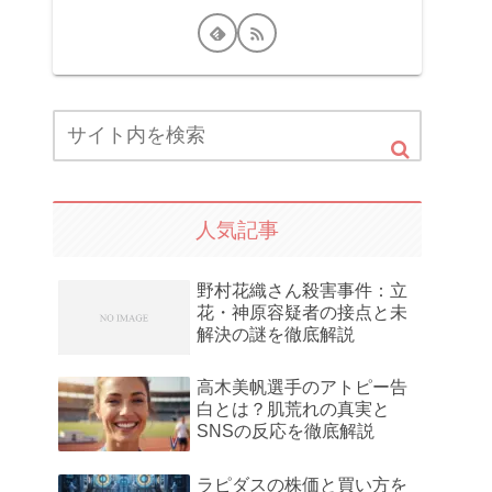
人気記事
野村花織さん殺害事件：立
花・神原容疑者の接点と未
解決の謎を徹底解説
高木美帆選手のアトピー告
白とは？肌荒れの真実と
SNSの反応を徹底解説
ラピダスの株価と買い方を