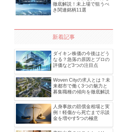
徹底解説！未上場で狙うべ
き関連銘柄11選
新着記事
ダイキン株価の今後はどう
なる？急落の原因とプロの
評価など3つの注目点
Woven Cityの求人とは？未
来都市で働く3つの魅力と
募集職種の傾向を徹底解説
人身事故の賠償金相場と実
例！軽傷から死亡まで示談
金を増やす5つの極意