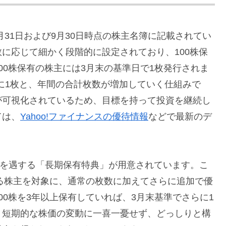
月31日および9月30日時点の株主名簿に記載されてい
に応じて細かく段階的に設定されており、100株保
00株保有の株主には3月末の基準日で1枚発行されま
末に1枚と、年間の合計枚数が増加していく仕組みで
が可視化されているため、目標を持って投資を継続し
ては、
Yahoo!ファイナンスの優待情報
などで最新のデ
家を遇する「長期保有特典」が用意されています。こ
いる株主を対象に、通常の枚数に加えてさらに追加で優
0株を3年以上保有していれば、3月末基準でさらに1
。短期的な株価の変動に一喜一憂せず、どっしりと構