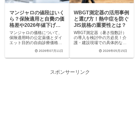
マンジャロの値段はいく
WBGT測定器の活用事例
ら？保険適用と自費の価
と選び方！熱中症を防ぐ
格差や2026年値下げ情
JIS規格の重要性とは？
報を徹底比較
マンジャロの価格について、
WBGT測定器（暑さ指数計）
保険適用時の公定薬価とダイ
の導入を検討中の方必見！介
エット目的の自由診療価格を
護・建設現場での具体的な活
徹底比較！1ヶ月分の費用相場
用事例や、JIS規格に基づいた
2026年07月11日
2026年05月15日
やオンライン診療の注意点、
正しい選び方を専門家が解説
2026年8月の25%値下げ情報
します。IoT連携やスマホ通知
まで、知っておくべき内容を
など、最新の熱中症対策トレ
わかりやすく解説します。
ンドを知ることで、現場の安
スポンサーリンク
全性を飛躍的に高める方法が
わかります。温度計との違い
やメリットも詳しく解説。