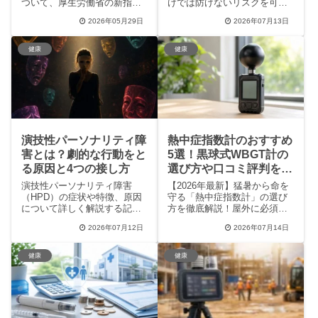
ついて、厚生労働省の新指針
けでは防げないリスクを可視
を基に徹底解説。どのような
化するWBGT測定器の重要
2026年05月29日
2026年07月13日
場合に支払い義務が生じるの
性、JIS規格などの選び方の基
か、3つの厳格な条件や予約料
準、企業や学校での具体的な
との関係、トラブルを避ける
導入事例までを徹底的に解説
健康
健康
ためのポイントをまとめまし
し、最適な測定器の選定と安
た。不当な請求を防ぐための
全な作業・生活環境の確立に
知識を身につけ、安心して通
役立つ情報をお届けします。
院するための情報を紹介しま
す。
演技性パーソナリティ障
熱中症指数計のおすすめ
害とは？劇的な行動をと
5選！黒球式WBGT計の
る原因と4つの接し方
選び方や口コミ評判を徹
底比較
演技性パーソナリティ障害
【2026年最新】猛暑から命を
（HPD）の症状や特徴、原因
守る「熱中症指数計」の選び
について詳しく解説する記事
方を徹底解説！屋外に必須な
です。職場の同僚や恋人が
黒球式モデルの特徴や、みは
2026年07月12日
2026年07月14日
「わざとらしい」「注目され
りん坊・タニタ・シンワ測定
たい」と悩む人に向けて、具
などの人気5選、実際のユーザ
体的な実例や冷静に接するた
ー口コミを詳しく紹介しま
健康
健康
めの4つのポイントを紹介。こ
す。客観的なWBGT（暑さ指
の記事を読めば、病気の背景
数）測定で、大切な家族や現
を理解し、お互いに疲弊しな
場の安全を守る最適な一台が
いための現実的な関わり方が
見つかります。
分かります。