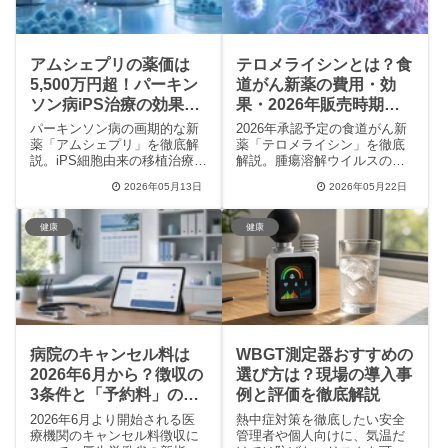
アムシェプリの薬価は
テロメライシンとは？食
5,500万円超！パーキン
道がん新薬の費用・効
ソン病iPS治療の効果と
果・2026年販売時期を
条件を徹底解説
解説
パーキンソン病の画期的な新
2026年承認予定の食道がん新
薬「アムシェプリ」を徹底解
薬「テロメライシン」を徹底
説。iPS細胞由来の移植治療と
解説。腫瘍溶解ウイルスの劇
しての効果、5,530万円という
的な効果や副作用の少なさ、
2026年05月13日
2026年05月22日
薬価の内訳、副作用のリス
予想される費用、最新の治験
ク、適応条件まで、患者さん
結果まで、患者さんやご家族
やご家族が知りたい情報を網
が知りたい情報を網羅。オン
健康
健康
羅。高額療養費制度の活用に
コリスバイオファーマの開発
ついても触れ、再生医療の未
経緯と今後の販売スケジュー
来と現実的な課題を専門的な
ル、膵臓がんへの適応拡大の
視点でお届けします。
可能性も詳しく紹介します。
病院のキャンセル料は
WBGT測定器おすすめの
2026年6月から？徴収の
選び方は？現場の導入事
3条件と「予約料」の誤
例と評価を徹底解説
解を徹底解説
2026年6月より開始される医
熱中症対策を徹底したい安全
療機関のキャンセル料徴収に
管理者や個人向けに、気温だ