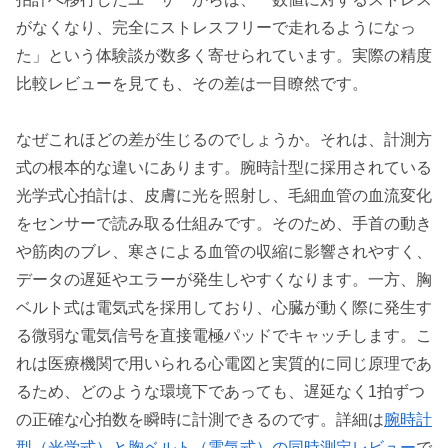
がなくなり、完全にストレスフリーで走れるようになっ
た」という体験談が数多く寄せられています。実際の精度
比較レビューを見ても、その差は一目瞭然です。
なぜこれほどの差が生じるのでしょうか。それは、計測方
式の根本的な違いにあります。腕時計型に採用されている
光学式心拍計は、皮膚に光を照射し、毛細血管の血流変化
をセンサーで読み取る仕組みです。そのため、手首の動き
や筋肉のブレ、寒さによる血管の収縮に影響されやすく、
データの遅延やエラーが発生しやすくなります。一方、胸
ベルト式は電気式を採用しており、心臓が動く際に発生す
る微弱な電気信号を直接電極パッドでキャッチします。こ
れは医療機関で用いられる心電図と実質的に同じ原理であ
るため、どのような環境下であっても、遅延なく1拍ずつ
の正確な心拍数を瞬時に計測できるのです。詳細は
腕時計
型（光学式）と胸ベルト（電気式）の同時測定レビュー
で